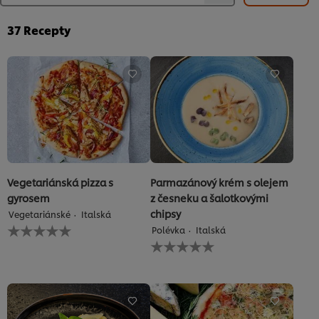
37
Recepty
Vegetariánská pizza s
Parmazánový krém s olejem
gyrosem
z česneku a šalotkovými
chipsy
Vegetariánské
Italská
Pro
Polévka
Italská
tuto
Pro
recipe
tuto
nebyla
recipe
odeslána
nebyla
žádná
odeslána
hodnocení
žádná
hodnocení