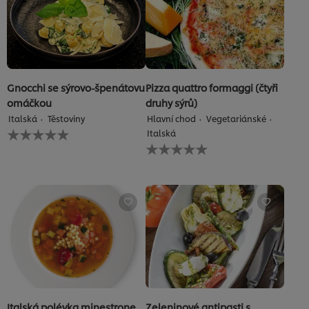
Gnocchi se sýrovo-špenátovu
Pizza quattro formaggi (čtyři
omáčkou
druhy sýrů)
Italská
Těstoviny
Hlavní chod
Vegetariánské
Pro
Italská
tuto
Pro
recipe
tuto
nebyla
recipe
odeslána
nebyla
žádná
odeslána
hodnocení
žádná
hodnocení
Italská polévka minestrone
Zeleninové antipasti s