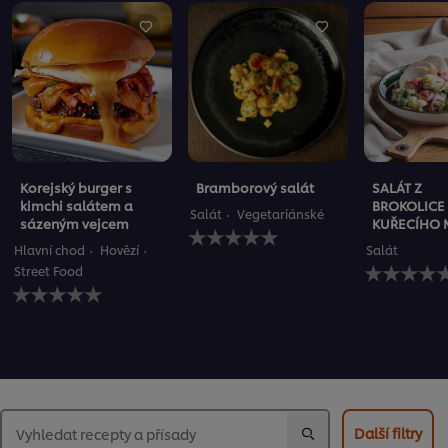
Korejský burger s
Bramborový salát
SALÁT Z
kimchi salátem a
BROKOLICE
Salát
Vegetariánské
sázeným vejcem
KUŘECÍHO 
Pro
tuto
Hlavní chod
Hovězí
Salát
recipe
Pro
Street Food
nebyla
tuto
Pro
odeslána
recipe
tuto
žádná
nebyla
recipe
hodnocení
odeslána
nebyla
žádná
odeslána
hodnocení
žádná
hodnocení
Další filtry