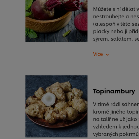
Můžete s ní dělat 
nestrouhejte a ne
(alespoň v této se
placky nebo ji při
sýrem, salátem, s
Topinambury
V zimě rádi sáhne
kromě jiného topin
na talíř ne už jak
vzhledem k jednodu
vybraných pokrmů. 