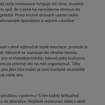
 tedy naše restaurace funguje od rána, musíme
ím spíš, že v zimě ho nemůžeme shrnout do
rgetické. Proto kromě dobrých uzenin nebo
nšírovaným špenátem a vejcem v košilce
uzí v zimě výjimečně teplé asociace, protože je
utí. Výborně se zapojuje do silného trendu
 pro ni charakteristická, taková jako kurkuma,
leny za příznivý vliv na náš organismus. Díky
ro jižní část Indie) je tato kuchyně obzvláště
je stále více.
použitou v pokrmu? S tím každý šéfkuchař
ve skleničce. Majitelé restaurací stále s větší