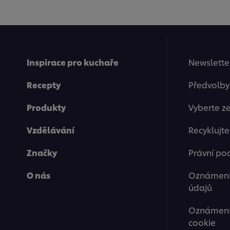
Inspirace pro kuchaře
Newsletter
Recepty
Předvolby
Produkty
Vyberte z
Vzdělávání
Recyklujt
Značky
Právní po
O nás
Oznámení
údajů
Oznámení 
cookie