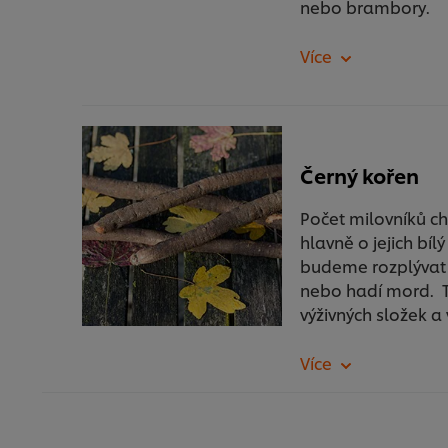
nebo brambory.
Černý kořen
Počet milovníků ch
hlavně o jejich bíl
budeme rozplývat
nebo hadí mord. T
výživných složek a