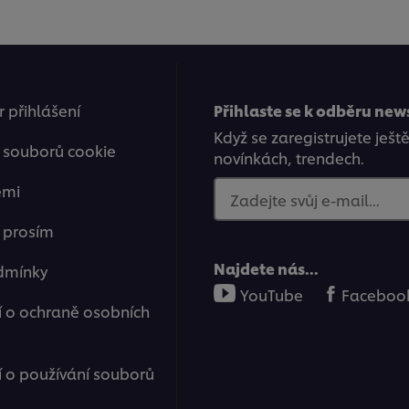
 přihlášení
Přihlaste se k odběru new
Když se zaregistrujete ješt
 souborů cookie
novínkách, trendech.
emi
Zadejte svůj e-mail...
e prosím
Najdete nás...
dmínky
YouTube
Faceboo
 o ochraně osobních
o používání souborů