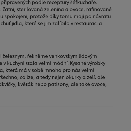
ů připravených podle receptury šéfkuchaře.
 čatní, sterilovaná zelenina a ovoce, rafinované
u spokojeni, protože díky tomu mají po návratu
ť jídla, které se jim zalíbilo v restauraci a
yni železným, řekněme venkovským lidovým
 v kuchyni stala velmi módní. Kysané výrobky
ina, která má v sobě mnoho pro nás velmi
všechno, co lze, a tedy nejen okurky a zelí, ale
dkvičky, květák nebo patisony, ale také ovoce,