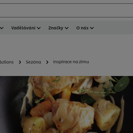
Vzdělávání
Značky
O nás
Inspirace na zimu
lutions
Sezóna