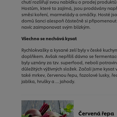
chutí rozšiřují svou nabídku o prodej produkt
Hostům, které to zajímá, jsou prodávány např.
směsi koření, marmelády a omáčky. Hosté jso
domů šanci alespoň částečně si připomenout chu
navíc zaimponovat svým blízkým.
Všechno se nechává kysat
Rychlokvašky a kysané zelí byly v české kuch
doplňkem. Avšak nepříliš dávno se fermentace
byly uznány za tzv. superfood, neboli potrav
důležitých výživných složek. Začali jsme kysat 
také mrkev, červenou řepu, fazolové lusky, ře
jablka, hrušky a … jahody.
Červená řepa