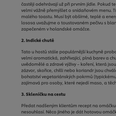
častěji odehrávají už při prvním jídle. Pokud
velmi vážně přemýšlet o snídaňovém menu. T
malého toastu. Musí být obšírné, teplé a ene
lososa uvažujme o toustovaném pečivu s bla
zapečeném v holandské omáčce.
2. Indické chutě
Tato u hostů stále populárnější kuchyně probo
velmi aromatická, zahřívající, plná barev a ch
uvědomělé a zdravé výživy – koření, která jsou
zázvor, skořice, chilli nebo koriandr jsou chvá
bohatství vegetariánských pokrmů (typickému p
zajímavá pro osoby, které nejedí maso, a těch 
3. Skleničku na cestu
Předat nadšeným klientům recept na omáčku 
nesouhlasí. Něco jiného je dát hotovou omáčku 