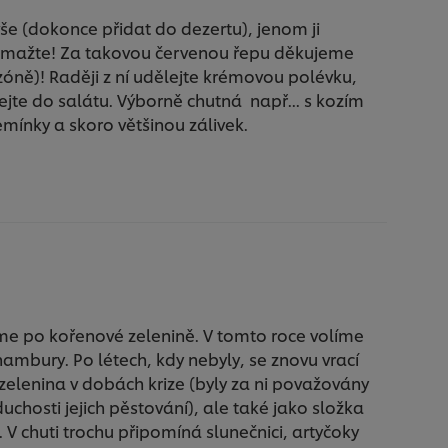
vše (dokonce přidat do dezertu), jenom ji
smažte! Za takovou červenou řepu děkujeme
zóně)! Raději z ní udělejte krémovou polévku,
dejte do salátu. Výborně chutná např... s kozím
emínky a skoro většinou zálivek.
me po kořenové zelenině. V tomto roce volíme
ambury. Po létech, kdy nebyly, se znovu vrací
o zelenina v dobách krize (byly za ni považovány
chosti jejich pěstování), ale také jako složka
V chuti trochu připomíná slunečnici, artyčoky