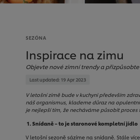
SEZÓNA
Inspirace na zimu
Objevte nové zimní trendy a přizpůsobte 
Last updated:
19 Apr 2023
V letošní zimě bude v kuchyni především zdrav
náš organismus, klademe důraz na opulentní 
je nejlepší tím, že necháváme působit proces
1. Snídaně – to je staronové kompletní jídlo
V letošní sezoně sázíme na snídaně. Stále víc