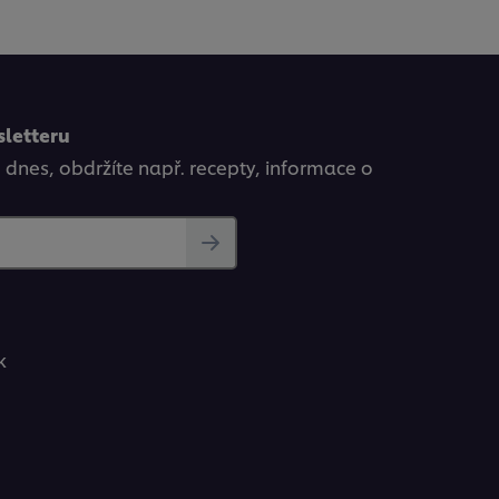
sletteru
ě dnes, obdržíte např. recepty, informace o
k