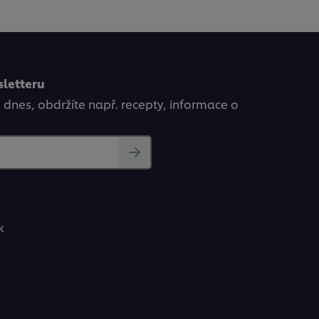
sletteru
ě dnes, obdržíte např. recepty, informace o
k