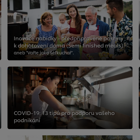
Inovace nabídky - předpřipravené pokrmy
k dohotovení doma (Semi finished meals)
aneb "Vařte jako šéfkuchař".
COVID-19: 13 tipů pro podporu vašeho
podnikání