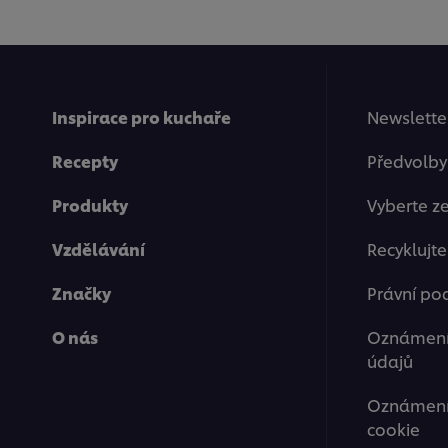
Inspirace pro kuchaře
Newsletter
Recepty
Předvolby
Produkty
Vyberte z
Vzdělávání
Recyklujt
Značky
Právní po
O nás
Oznámení
údajů
Oznámení 
cookie