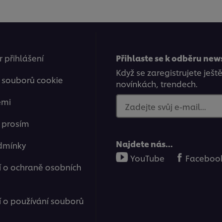
 přihlášení
Přihlaste se k odběru new
Když se zaregistrujete ješt
 souborů cookie
novínkách, trendech.
emi
Zadejte svůj e-mail...
e prosím
Najdete nás...
dmínky
YouTube
Faceboo
 o ochraně osobních
o používání souborů