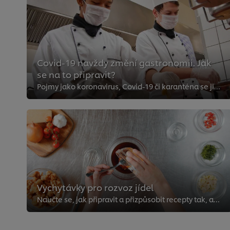
Covid-19 navždy změní gastronomii. Jak
se na to připravit?
Pojmy jako koronavirus, Covid-19 či karanténa se již natrvalo zapsaly do našich slovníků i přesto, že jsme je předtím používali...
Vychytávky pro rozvoz jídel
Naučte se, jak připravit a přizpůsobit recepty tak, aby byly vhodné pro rozvoz.