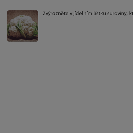
h
Zvýrazněte v jídelním lístku suroviny, k