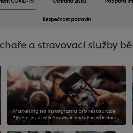
ěhem COVID-19
Ochrana zisků
Podpora imu
Bezpečnost potravin
uchaře a stravovací služby 
Marketing na Instagramu pro restaurace
Zjistěte, jak úspěšně využívat marketing na Instagramu pro restaurace a firmy v 5 krocích popsaných níže!