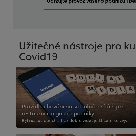
Udržujte provoz vašeho podniku i b
Užitečné nástroje pro k
Covid19
Pravidla chování na sociálních sítích pro
restaurace a gastro podniky
Být na sociálních sítích dobře vidět je klíčem ke zvýšení množství online objednávek. Přečtěte si, jak se na sociálních sítích...