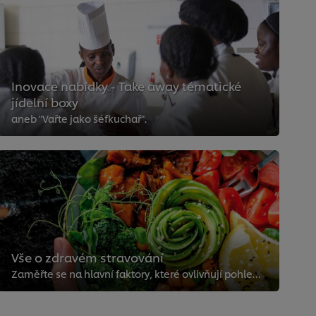
Inovace nabídky - Take away tématické
jídelní boxy
aneb "Vařte jako šéfkuchař".
Vše o zdravém stravování
Zaměřte se na hlavní faktory, které ovlivňují pohled společnosti na zdravé stravování. Zamyslete se, jak vytvořit vyvážený pokrm.