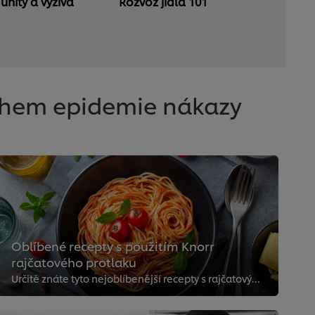
nity a výživa
Rozvoz jídla 101
během epidemie nákazy
Oblíbené recepty s použitím Knorr
rajčatového protlaku
Určitě znáte tyto nejoblíbenější recepty s rajčatovým protlakem. Nikdy ale není na škodu si je připomenout a zařadit je do své ...