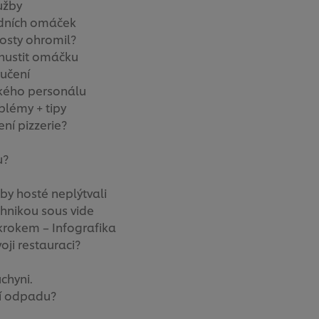
užby
adních omáček
hosty ohromil?
hustit omáčku
ručení
ského personálu
blémy + tipy
ní pizzerie?
u?
y hosté neplýtvali
chnikou sous vide
krokem – Infografika
ji restauraci?
uchyni.
ví odpadu?