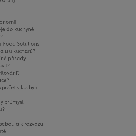
ronomii
oje do kuchyně
u?
er Food Solutions
ná u u kuchařů?
jné přísady
avit?
rilování?
ace?
ozpočet v kuchyni
ký prúmysl
u?
 sebou a k rozvozu
ítě