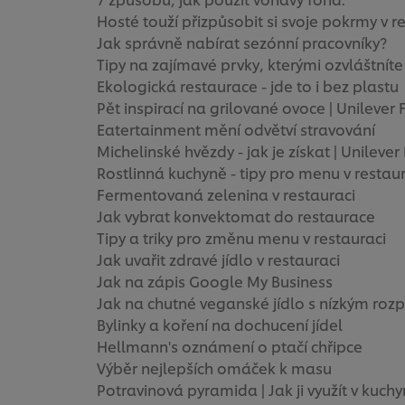
Hosté touží přizpůsobit si svoje pokrmy v re
Jak správně nabírat sezónní pracovníky?
Tipy na zajímavé prvky, kterými ozvláštnít
Ekologická restaurace - jde to i bez plastu
Pět inspirací na grilované ovoce | Unilever
Eatertainment mění odvětví stravování
Michelinské hvězdy - jak je získat | Unileve
Rostlinná kuchyně - tipy pro menu v restau
Fermentovaná zelenina v restauraci
Jak vybrat konvektomat do restaurace
Tipy a triky pro změnu menu v restauraci
Jak uvařit zdravé jídlo v restauraci
Jak na zápis Google My Business
Jak na chutné veganské jídlo s nízkým ro
Bylinky a koření na dochucení jídel
Hellmann's oznámení o ptačí chřipce
Výběr nejlepších omáček k masu
Potravinová pyramida | Jak ji využít v kuchy