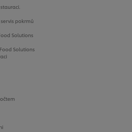
stauraci.
e servis pokrmů
 Food Solutions
r Food Solutions
raci
zpočtem
ni