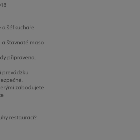
018
e a šéfkuchaře
ké a šťavnaté maso
ždy připravena.
i prevádzku
 bezpečné.
kterými zabodujete
ce
uhy restaurací?