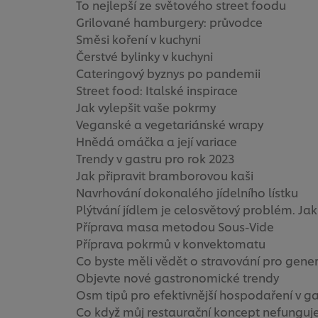
To nejlepší ze světového street foodu
Grilované hamburgery: průvodce
Směsi koření v kuchyni
Čerstvé bylinky v kuchyni
Cateringový byznys po pandemii
Street food: Italské inspirace
Jak vylepšit vaše pokrmy
Veganské a vegetariánské wrapy
Hnědá omáčka a její variace
Trendy v gastru pro rok 2023
Jak připravit bramborovou kaši
Navrhování dokonalého jídelního lístku
Plýtvání jídlem je celosvětový problém. Ja
Příprava masa metodou Sous-Vide
Příprava pokrmů v konvektomatu
Co byste měli vědět o stravování pro gener
Objevte nové gastronomické trendy
Osm tipů pro efektivnější hospodaření v g
Co když můj restaurační koncept nefunguj