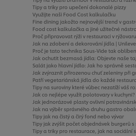
Tipy a triky pro upečení dokonalé pizzy
Využijte naši Food Cost kalkulačku
Fine dining jakožto nejnovější trend v gast
Food cost kalkulačka a jiné užitečné nástr
Proč připravovat rýži v restauraci v rýžovar
Jak na zdobení a dekorování jídla | Unilev
Proč je tato technika Sous-Vide tak oblíbe
Jak ochutit bezmasá jídla: Objevte naše ta
Salát jako hlavní jídlo: Jak ho správně sest
Jak zvýraznit přirozenou chuť zeleniny při g
Patří vegetariánská jídla do každé restaur
Tipy na suroviny které vůbec nezatíží váš r
Jak co nejlépe využít polotovary v kuchyni?
Jak jednorázové plasty ovlivní potravinárs
Jak na výběr správného druhu gastro obal
Tipy jak na čistý a čirý fond nebo vývar
Tipy jak zvýšit počet objednávek burgerů s
Tipy a triky pro restaurace, jak na sociální s