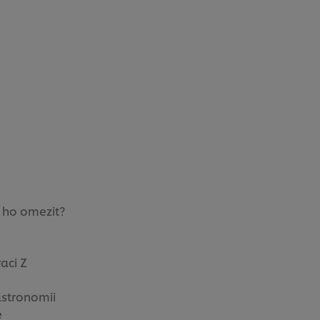
k ho omezit?
aci Z
astronomii
e