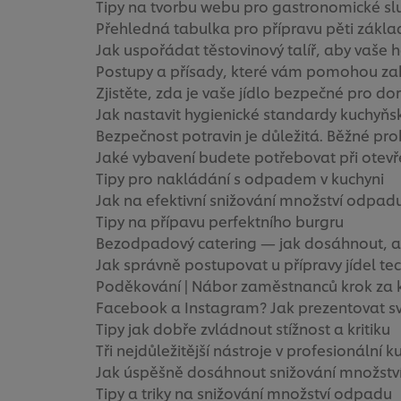
Tipy na tvorbu webu pro gastronomické sl
Přehledná tabulka pro přípravu pěti zákl
Jak uspořádat těstovinový talíř, aby vaše 
Postupy a přísady, které vám pomohou za
Zjistěte, zda je vaše jídlo bezpečné pro do
Jak nastavit hygienické standardy kuchyň
Bezpečnost potravin je důležitá. Běžné pro
Jaké vybavení budete potřebovat při otevře
Tipy pro nakládání s odpadem v kuchyni
Jak na efektivní snižování množství odpad
Tipy na přípavu perfektního burgru
Bezodpadový catering — jak dosáhnout, ab
Jak správně postupovat u přípravy jídel te
Poděkování | Nábor zaměstnanců krok za 
Facebook a Instagram? Jak prezentovat svo
Tipy jak dobře zvládnout stížnost a kritiku
Tři nejdůležitější nástroje v profesionální k
Jak úspěšně dosáhnout snižování množst
Tipy a triky na snižování množství odpadu