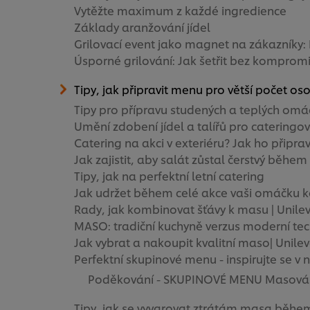
Vytěžte maximum z každé ingredience
Základy aranžování jídel
Grilovací event jako magnet na zákazníky:
Úsporné grilování: Jak šetřit bez kompromi
Tipy, jak připravit menu pro větší počet os
Tipy pro přípravu studených a teplých om
Umění zdobení jídel a talířů pro cateringo
Catering na akci v exteriéru? Jak ho připrav
Jak zajistit, aby salát zůstal čerstvý během
Tipy, jak na perfektní letní catering
Jak udržet během celé akce vaši omáčku k
Rady, jak kombinovat šťávy k masu | Unile
MASO: tradiční kuchyně verzus moderní tec
Jak vybrat a nakoupit kvalitní maso| Unile
Perfektní skupinové menu - inspirujte se v n
Poděkování - SKUPINOVÉ MENU Masová 
Tipy, jak se vyvarovat ztrátám masa během