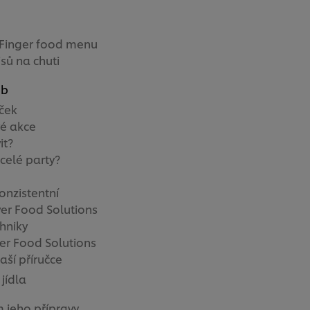
 Finger food menu
sů na chuti
ob
áček
vé akce
it?
 celé party?
onzistentní
ver Food Solutions
hniky
ver Food Solutions
aší příručce
jídla
 jeho přípravy