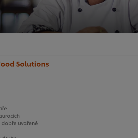
 Food Solutions
aře
tauracích
 a dobře uvařené
é druhy