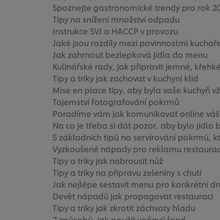
Spoznejte gastronomické trendy pro rok 2
Tipy na snížení množství odpadu
Instrukce SVJ a HACCP v provozu
Jaké jsou rozdíly mezi povinnostmi kuchař
Jak zahrnout bezlepková jídla do menu
Kulinářské rady, jak připravit jemné, křeh
Tipy a triky jak zachovat v kuchyni klid
Mise en place tipy, aby byla vaše kuchyň v
Tajemství fotografování pokrmů
Poradíme vám jak komunikovať online váš
Na co je třeba si dát pozor, aby bylo jídlo
5 základních tipů na servírování pokrmů, 
Vyzkoušené nápady pro reklamu restaura
Tipy a triky jak nabrousit nůž
Tipy a triky na přípravu zeleniny s chutí
Jak nejlépe sestavit menu pro konkrétní dr
Devět nápadů jak propagovat restauraci
Tipy a triky jak zkrotit záchvaty hladu
7 způsobů, jak použít voňavý fond.