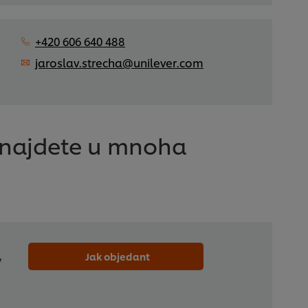
+420 606 640 488
jaroslav.strecha@unilever.com
a najdete u mnoha
Jak objedant
y