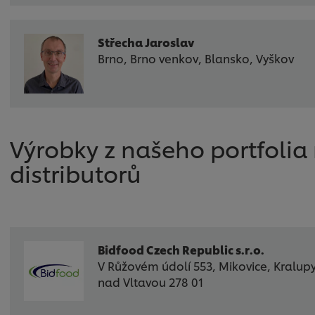
Střecha Jaroslav
Brno, Brno venkov, Blansko, Vyškov
Výrobky z našeho portfoli
distributorů
Bidfood Czech Republic s.r.o.
V Růžovém údolí 553, Mikovice, Kralup
nad Vltavou 278 01