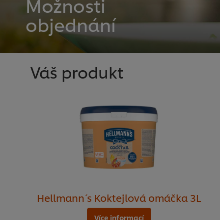
Možnosti
objednání
Váš produkt
Hellmann´ s Koktejlová omáčka 3L
Více informací