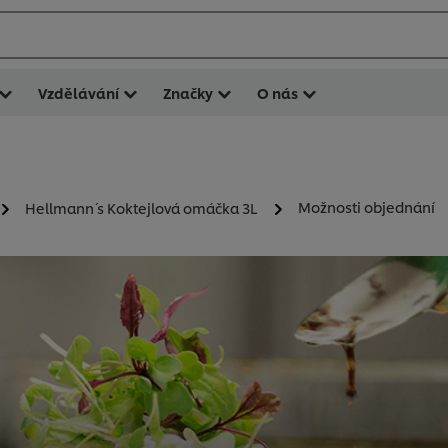
Vzdělávání
Značky
O nás
Možnosti objednání
Hellmann´ s Koktejlová omáčka 3L