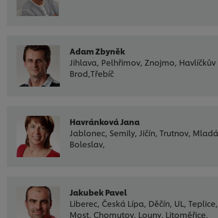
Adam Zbyněk
Jihlava, Pelhřimov, Znojmo, Havlíčkův
Brod,Třebíč
Havránková Jana
Jablonec, Semily, Jičín, Trutnov, Mlad
Boleslav,
Jakubek Pavel
Liberec, Česká Lípa, Děčín, UL, Teplice
Most, Chomutov, Louny, Litoměřice,