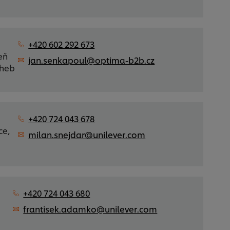
+420 602 292 673
eň
jan.senkapoul@optima-b2b.cz
Cheb
+420 724 043 678
ce,
milan.snejdar@unilever.com
+420 724 043 680
frantisek.adamko@unilever.com