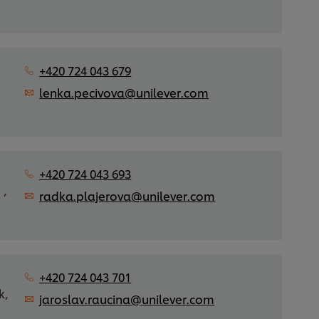
+420 724 043 679
lenka.pecivova@unilever.com
+420 724 043 693
 ,
radka.plajerova@unilever.com
+420 724 043 701
k,
jaroslav.raucina@unilever.com