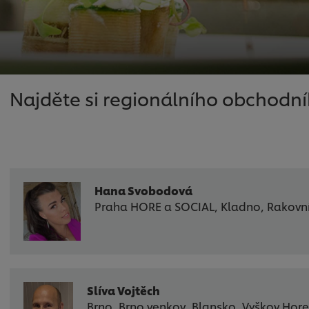
Najděte si regionálního obchodní
Hana Svobodová
Praha HORE a SOCIAL, Kladno, Rakovn
Slíva Vojtěch
Brno, Brno venkov, Blansko, Vyškov Hore