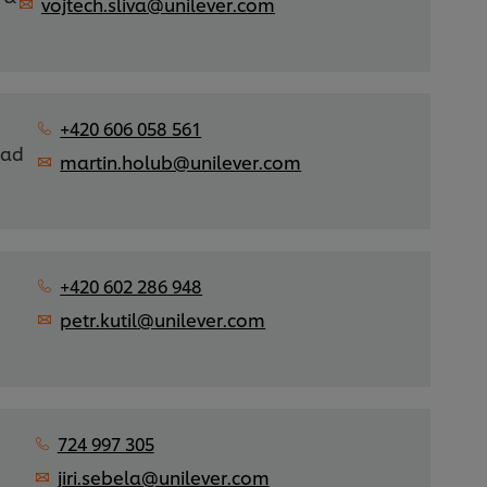
vojtech.sliva@unilever.com
+420 606 058 561
pad
martin.holub@unilever.com
+420 602 286 948
petr.kutil@unilever.com
724 997 305
jiri.sebela@unilever.com