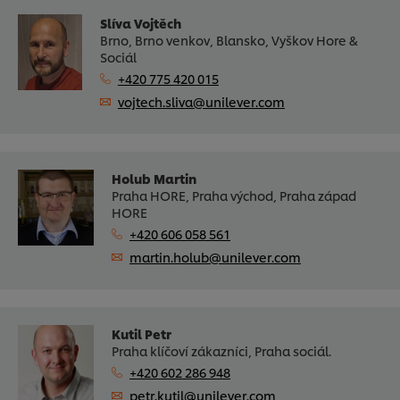
Slíva Vojtěch
Brno, Brno venkov, Blansko, Vyškov Hore &
Sociál
+420 775 420 015
vojtech.sliva@unilever.com
Holub Martin
Praha HORE, Praha východ, Praha západ
HORE
+420 606 058 561
martin.holub@unilever.com
Kutil Petr
Praha klíčoví zákazníci, Praha sociál.
+420 602 286 948
petr.kutil@unilever.com