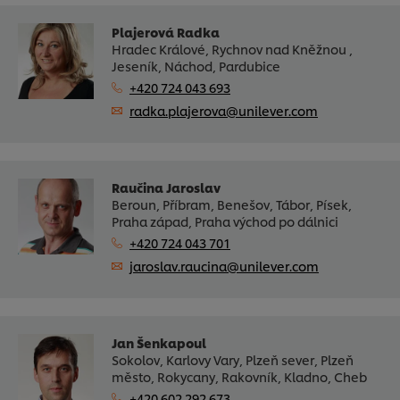
Plajerová Radka
Hradec Králové, Rychnov nad Kněžnou ,
Jeseník, Náchod, Pardubice
+420 724 043 693
radka.plajerova@unilever.com
Raučina Jaroslav
Beroun, Příbram, Benešov, Tábor, Písek,
Praha západ, Praha východ po dálnici
+420 724 043 701
jaroslav.raucina@unilever.com
Jan Šenkapoul
Sokolov, Karlovy Vary, Plzeň sever, Plzeň
město, Rokycany, Rakovník, Kladno, Cheb
+420 602 292 673