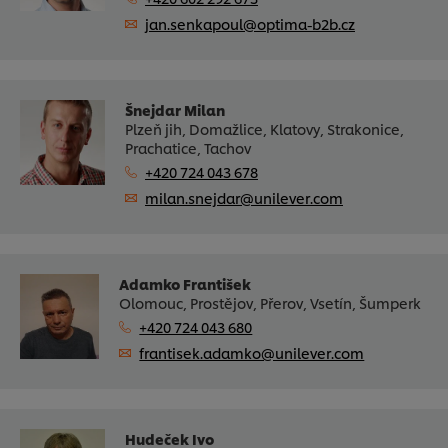
jan.senkapoul@optima-b2b.cz
Šnejdar Milan
Plzeň jih, Domažlice, Klatovy, Strakonice,
Prachatice, Tachov
+420 724 043 678
milan.snejdar@unilever.com
Adamko František
Olomouc, Prostějov, Přerov, Vsetín, Šumperk
+420 724 043 680
frantisek.adamko@unilever.com
Hudeček Ivo