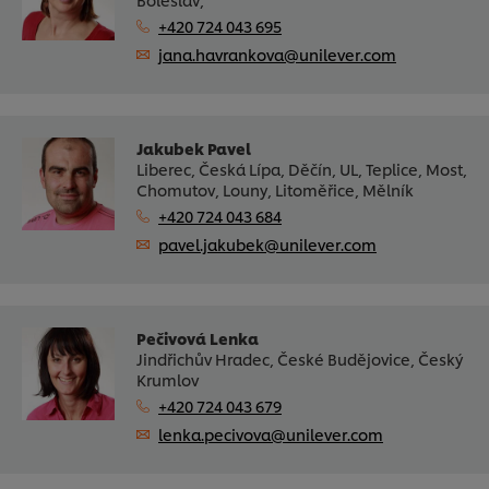
+420 724 043 695
jana.havrankova@unilever.com
Jakubek Pavel
Liberec, Česká Lípa, Děčín, UL, Teplice, Most,
Chomutov, Louny, Litoměřice, Mělník
+420 724 043 684
pavel.jakubek@unilever.com
Pečivová Lenka
Jindřichův Hradec, České Budějovice, Český
Krumlov
+420 724 043 679
lenka.pecivova@unilever.com