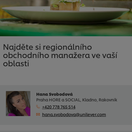
Najděte si regionálního
obchodního manažera ve vaší
oblasti
Hana Svobodová
Praha HORE a SOCIAL, Kladno, Rakovník
+420 778 765 514
hana.svobodova@unilever.com