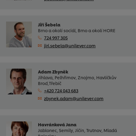
Jiří Šebela
Brno a okolí sociál, Brno a okolí HORE
724 997 305
jiri.sebela@unilever.com
Adam Zbyněk
Jihlava, Pelhřimov, Znojmo, Havlíčkův
Brod,Třebíč
+420 724 043 683
zbynek.adam@unilever.com
Havránková Jana
Jablonec, Semily, Jičín, Trutnov, Mladá
Boleslav,