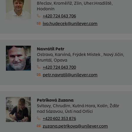
Břeclav, Kroměříž, Zlín, Uher.Hradiště,
Hodonín
+420 724 043 706
ivo.hudecek@unilever.com
Navrátil Petr
Ostrava, Karviná, Frýdek Místek , Nový Jičín,
Bruntál, Opava
+420 724 043 700
petr.navratil@unilever.com
Petriková Zuzana
Svitavy, Chrudim, Kutná Hora, Kolín, Žďár
nad Sázavou, Ústí nad Orlicí
+420 602 353 876
zuzana.petrikova@unilever.com