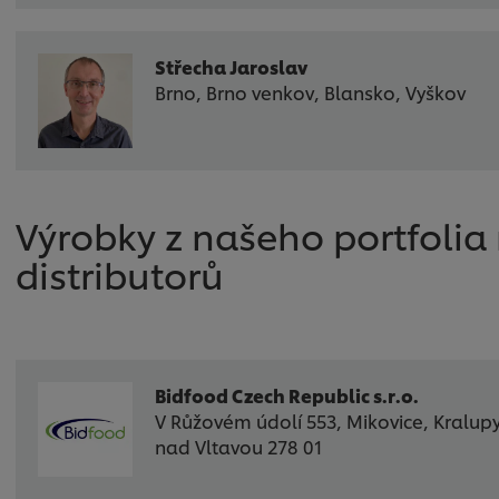
Střecha Jaroslav
Brno, Brno venkov, Blansko, Vyškov
Výrobky z našeho portfoli
distributorů
Bidfood Czech Republic s.r.o.
V Růžovém údolí 553, Mikovice, Kralup
nad Vltavou 278 01