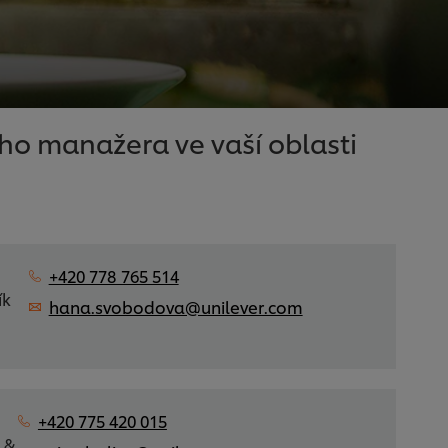
ho manažera ve vaší oblasti
+420 778 765 514
ík
hana.svobodova@unilever.com
+420 775 420 015
 &