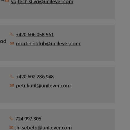
vojtech.sliva@unilever.com
+420 606 058 561
pad
martin.holub@unilever.com
+420 602 286 948
petr.kutil@unilever.com
724 997 305
jiri.sebela@unilever.com