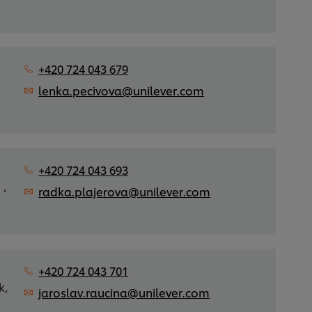
+420 724 043 679
lenka.pecivova@unilever.com
+420 724 043 693
 ,
radka.plajerova@unilever.com
+420 724 043 701
k,
jaroslav.raucina@unilever.com