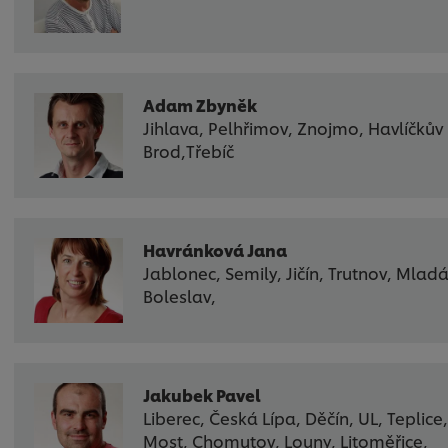
Adam Zbyněk
Jihlava, Pelhřimov, Znojmo, Havlíčkův
Brod,Třebíč
Havránková Jana
Jablonec, Semily, Jičín, Trutnov, Mlad
Boleslav,
Jakubek Pavel
Liberec, Česká Lípa, Děčín, UL, Teplice
Most, Chomutov, Louny, Litoměřice,