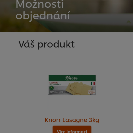
Možnosti
objednání
Váš produkt
Knorr Lasagne 3kg
Více informací