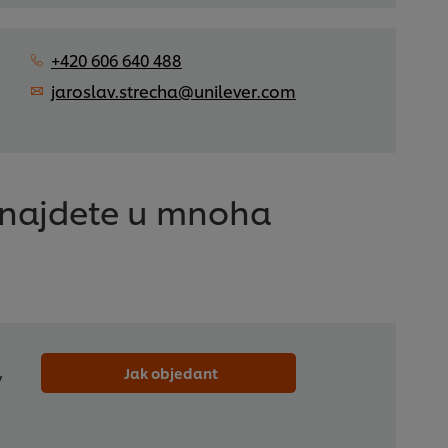
+420 606 640 488
jaroslav.strecha@unilever.com
a najdete u mnoha
Jak objedant
y