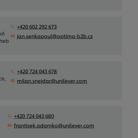
+420 602 292 673
eň
jan.senkapoul@optima-b2b.cz
Cheb
+420 724 043 678
ce,
milan.snejdar@unilever.com
+420 724 043 680
frantisek.adamko@unilever.com