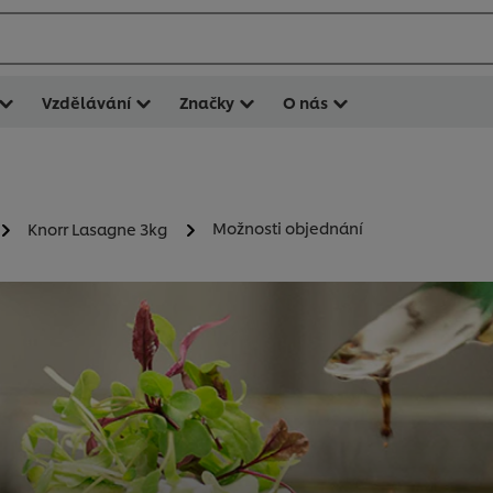
Vzdělávání
Značky
O nás
Možnosti objednání
Knorr Lasagne 3kg