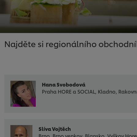
Najděte si regionálního obchodní
Hana Svobodová
Praha HORE a SOCIAL, Kladno, Rakovn
Slíva Vojtěch
Brno, Brno venkov, Blansko, Vyškov Hore