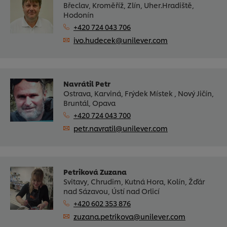
Břeclav, Kroměříž, Zlín, Uher.Hradiště,
Hodonín
+420 724 043 706
ivo.hudecek@unilever.com
Navrátil Petr
Ostrava, Karviná, Frýdek Místek , Nový Jičín,
Bruntál, Opava
+420 724 043 700
petr.navratil@unilever.com
Petriková Zuzana
Svitavy, Chrudim, Kutná Hora, Kolín, Žďár
nad Sázavou, Ústí nad Orlicí
+420 602 353 876
zuzana.petrikova@unilever.com