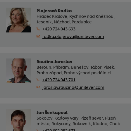
Plajerová Radka
Hradec Králové, Rychnov nad Kněžnou ,
Jeseník, Náchod, Pardubice
+420 724 043 693
radka.plajerova@unilever.com
Raučina Jaroslav
Beroun, Příbram, Benešov, Tábor, Písek,
Praha západ, Praha východ po dálnici
+420 724 043 701
jaroslav.raucina@unilever.com
Jan Šenkapoul
Sokolov, Karlovy Vary, Plzeň sever, Plzeň
město, Rokycany, Rakovník, Kladno, Cheb
+420 602 292 673