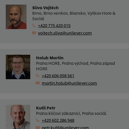
Slíva Vojtěch
Brno, Brno venkov, Blansko, Vyškov Hore &
Sociál
+420 775 420 015
vojtech.sliva@unilever.com
Holub Martin
Praha HORE, Praha východ, Praha západ
HORE
+420 606 058 561
martin.holub@unilever.com
Kutil Petr
Praha klíčoví zákazníci, Praha sociál.
+420 602 286 948
petr.kutil@unilever.com