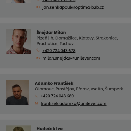
jan.senkapoul@optima-b2b.cz
Šnejdar Milan
Plzeň jih, Domažlice, Klatovy, Strakonice,
Prachatice, Tachov
+420 724 043 678
milan.snejdar@unilever.com
Adamko František
Olomouc, Prostějov, Přerov, Vsetín, Šumperk
+420 724 043 680
frantisek.adamko@unilever.com
Hudeček Ivo