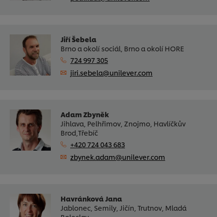
Jiří Šebela
Brno a okolí sociál, Brno a okolí HORE
724 997 305
jiri.sebela@unilever.com
Adam Zbyněk
Jihlava, Pelhřimov, Znojmo, Havlíčkův
Brod,Třebíč
+420 724 043 683
zbynek.adam@unilever.com
Havránková Jana
Jablonec, Semily, Jičín, Trutnov, Mladá
Boleslav,