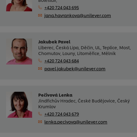
+420 724 043 695
jana.havrankova@unilever.com
Jakubek Pavel
Liberec, Česká Lípa, Děčín, UL, Teplice, Most,
Chomutov, Louny, Litoměřice, Mělník
+420 724 043 684
pavel.jakubek@unilever.com
Pečivová Lenka
Jindřichův Hradec, České Budějovice, Český
Krumlov
+420 724 043 679
lenka.pecivova@unilever.com