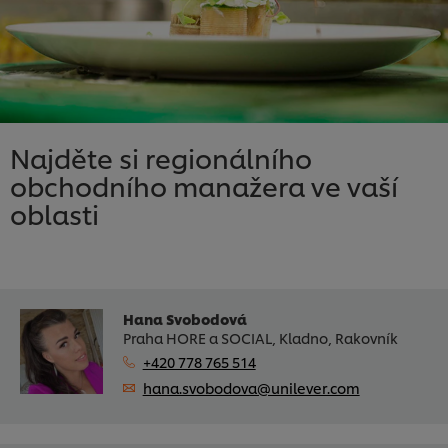
Najděte si regionálního
obchodního manažera ve vaší
oblasti
Hana Svobodová
Praha HORE a SOCIAL, Kladno, Rakovník
+420 778 765 514
hana.svobodova@unilever.com