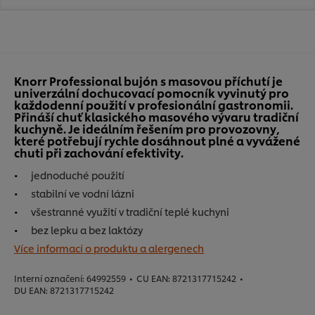
Knorr Professional bujón s masovou příchutí je
univerzální dochucovací pomocník vyvinutý pro
každodenní použití v profesionální gastronomii.
Přináší chuť klasického masového vývaru tradiční
kuchyně. Je ideálním řešením pro provozovny,
které potřebují rychle dosáhnout plné a vyvážené
chuti při zachování efektivity.
jednoduché použití
stabilní ve vodní lázni
všestranné využití v tradiční teplé kuchyni
bez lepku a bez laktózy
Více informací o produktu a alergenech
Interní označení:
64992559
•
CU EAN:
8721317715242
•
DU EAN:
8721317715242