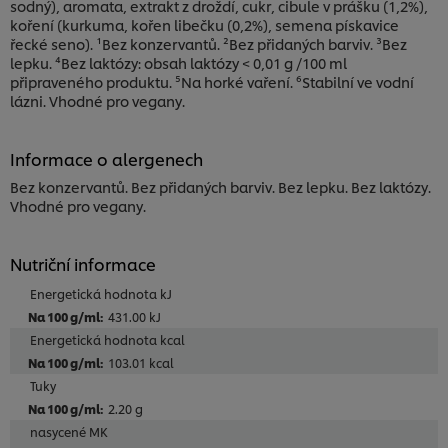
sodný), aromata, extrakt z droždí, cukr, cibule v prášku (1,2%),
koření (kurkuma, kořen libečku (0,2%), semena pískavice
řecké seno). ¹Bez konzervantů. ²Bez přidaných barviv. ³Bez
lepku. ⁴Bez laktózy: obsah laktózy < 0,01 g /100 ml
připraveného produktu. ⁵Na horké vaření. ⁶Stabilní ve vodní
lázni. Vhodné pro vegany.
Informace o alergenech
Bez konzervantů. Bez přidaných barviv. Bez lepku. Bez laktózy.
Vhodné pro vegany.
Nutriční informace
Energetická hodnota kJ
431.00 kJ
Energetická hodnota kcal
103.01 kcal
Tuky
2.20 g
nasycené MK