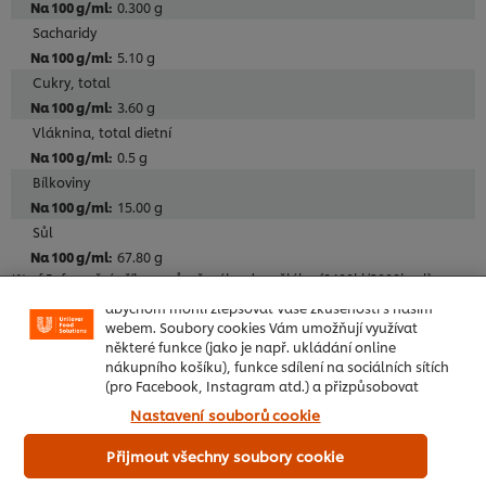
0.300 g
Sacharidy
5.10 g
Cukry, total
3.60 g
Vláknina, total dietní
0.5 g
Bílkoviny
15.00 g
Sůl
67.80 g
*% of Referenční příjem průměrného dospělého (8400kj/2000kcal)
Používáme soubory cookies (a podobné techniky),
abychom mohli zlepšovat Vaše zkušenosti s naším
Stáhnout specifikace o produktu
webem. Soubory cookies Vám umožňují využívat
některé funkce (jako je např. ukládání online
nákupního košíku), funkce sdílení na sociálních sítích
(pro Facebook, Instagram atd.) a přizpůsobovat
zprávy a zobrazovat reklamy dle Vašich zájmů (na
Nastavení souborů cookie
našich stránkách a dalších). Také nám pomáhají
Základní informace o produktu
pochopit, jak je náš web používán. Přečtěte si naše
Přijmout všechny soubory cookie
Oznámení o používání souborů cookie
nebo změňte
předvolby souborů cookie
Předvolby souborů cookie