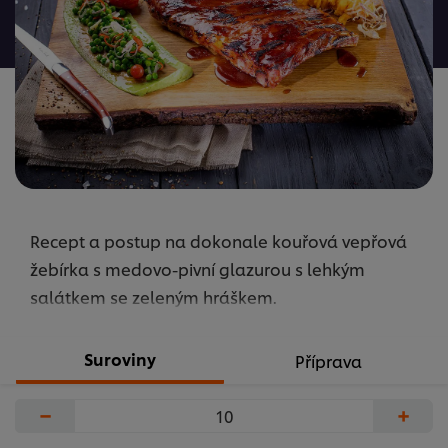
odeslána
žádná
hodnocení
Recept a postup na dokonale kouřová vepřová
žebírka s medovo-pivní glazurou s lehkým
salátkem se zeleným hráškem.
Suroviny
Příprava
−
+