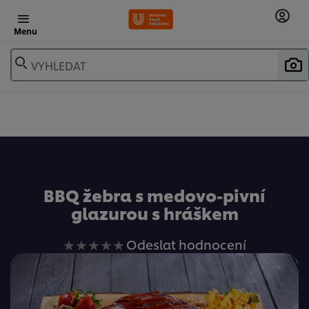
Menu
VYHLEDAT
Oblíbené
BBQ žebra s medovo-pivní
glazurou s hráškem
Pro
Odeslat hodnocení
tuto
recipe
nebyla