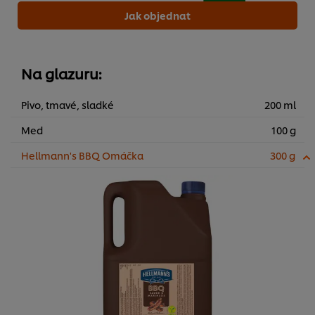
Jak objednat
Na glazuru:
Pivo, tmavé, sladké
200 ml
Med
100 g
Hellmann's BBQ Omáčka
300 g