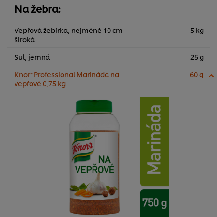
Na žebra:
Vepřová žebírka, nejméně 10 cm
5 kg
široká
Sůl, jemná
25 g
Knorr Professional Marináda na
60 g
vepřové 0,75 kg