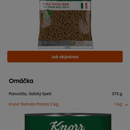
Jak objednat
Omáčka
Pancetta, italský špek
375 g
Knorr Tomato Pronto 2 kg
1 kg