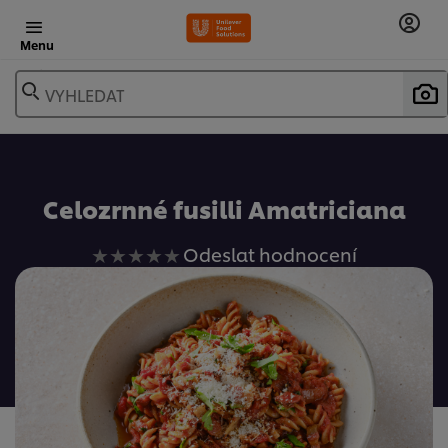
Menu
VYHLEDAT
Oblíbené
Celozrnné fusilli Amatriciana
Pro
Odeslat hodnocení
tuto
recipe
nebyla
odeslána
žádná
hodnocení