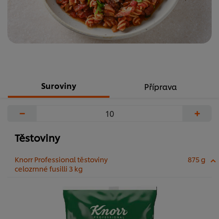
Suroviny
Příprava
−
+
Těstoviny
Knorr Professional těstoviny
875 g
celozrnné fusilli 3 kg