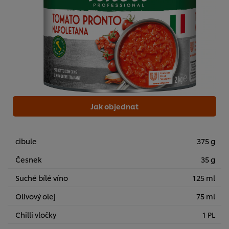
Jak objednat
cibule
375 g
Česnek
35 g
Suché bílé víno
125 ml
Olivový olej
75 ml
Chilli vločky
1 PL