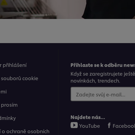
 přihlášení
Přihlaste se k odběru new
Když se zaregistrujete ješt
 souborů cookie
novínkách, trendech.
emi
Zadejte svůj e-mail...
e prosím
Najdete nás...
dmínky
YouTube
Faceboo
 o ochraně osobních