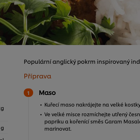
Populární anglický pokrm inspirovaný ind
Příprava
Maso
Kuřecí maso nakrájejte na velké kostky
kg
Ve velké misce rozmíchejte utřený česn
papriku a kořenící směs Garam Masal
 g
marinovat.
ml