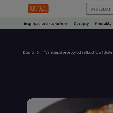
VYHLEDAT
Inspirace pro kuchaře
Recepty
Produkty
Domů
Ty nejlepší recepty od šéfkuchařů | Unil