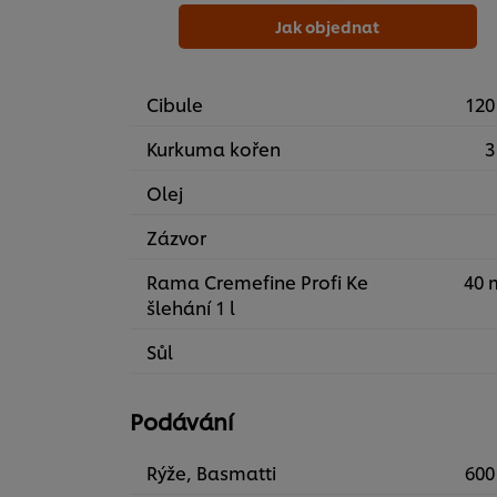
Jak objednat
Cibule
120
Kurkuma kořen
3
Olej
Zázvor
Rama Cremefine Profi Ke
40 
šlehání 1 l
Sůl
Podávání
Rýže, Basmatti
600