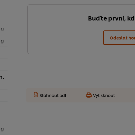
Buďte první, k
 g
Odeslat ho
 g
ml
Stáhnout pdf
Vytisknout
 g