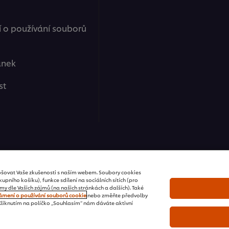
o používání souborů
ánek
st
ions | všechna práva vyhrazena
šovat Vaše zkušenosti s naším webem. Soubory cookies
upního košíku), funkce sdílení na sociálních sítích (pro
 dle Vašich zájmů (na našich stránkách a dalších). Také
mení o používání souborů cookie
nebo změňte předvolby
 Kliknutím na políčko „Souhlasím“ nám dáváte aktivní