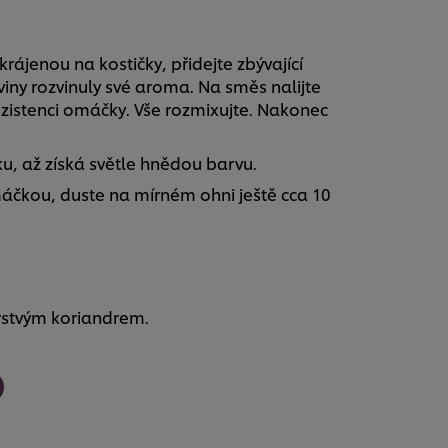
ájenou na kostičky, přidejte zbývající
viny rozvinuly své aroma. Na směs nalijte
zistenci omáčky. Vše rozmixujte. Nakonec
, až získá světle hnědou barvu.
čkou, duste na mírném ohni ještě cca 10
rstvým koriandrem.