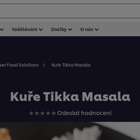
Vzdělávání
Značky
O nás
Kuře Tikka Masala
ever Food Solutions
Kuře Tikka Masala
Pro
Odeslat hodnocení
tuto
recipe
nebyla