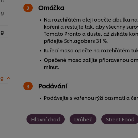
Omáčka
 g
Na rozehřátém oleji opečte cibulku nakr
koření a restujte tak, aby všechny suro
 g
Tomato Pronto a duste, až získáte kon
přidejte Schlagobers 31 %.
Kuřecí maso opečte na rozehřátém tuku
Opečené maso zalijte připravenou omá
minut.
kg
Podávání
Podávejte s vařenou rýží basmati a če
Hlavní chod
Drůbež
Street Food