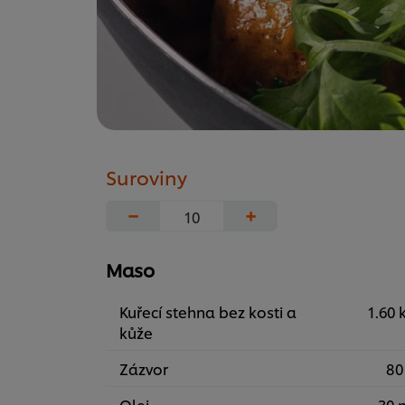
Suroviny
−
+
Maso
Kuřecí stehna bez kosti a
1.60 
kůže
Zázvor
80
Olej
30 