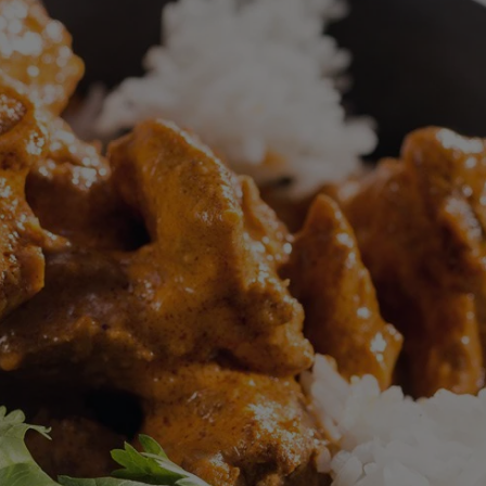
odeslána
žádná
hodnocení