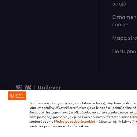
údajů
Oznámení 
cookie
Mapa str
Dostupno
© 2026 Unilever Food Solut
Používáme soubory cookies (a podobné techniky), abychom mohli zlep
Vám umožňují využívat některé funkce (jako je např. ukládání online nák
Facebook, Instagram atd.) a přizpůsobovat zprávy a zobrazovat reklamy
nám pomáhají pochopit, jak je náš web používán. Přečtěte si naše
Ozná
souborů cookie
Předvolby souborů cookie
(můžete tak učinit kdykoli).
souhlas s používáním souborů cookies.