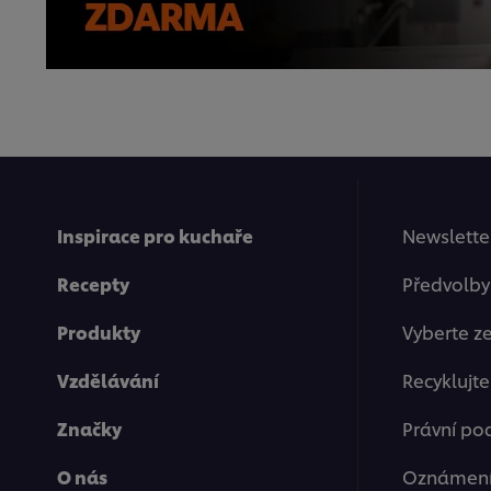
Inspirace pro kuchaře
Newsletter
Recepty
Předvolby
Produkty
Vyberte z
Vzdělávání
Recyklujt
Značky
Právní po
O nás
Oznámení