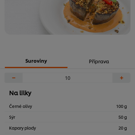
Suroviny
Příprava
−
+
Na lilky
Černé olivy
100 g
Sýr
50 g
Kapary plody
20 g