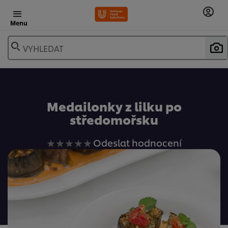
Menu
VYHLEDAT
Oblíbené
Medailonky z lilku po
středomořsku
Pro
Odeslat hodnocení
tuto
recipe
nebyla
odeslána
žádná
hodnocení