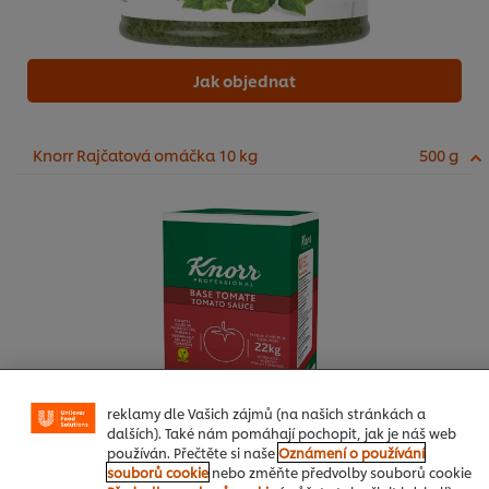
Jak objednat
Knorr Rajčatová omáčka 10 kg
500 g
Používáme soubory cookies (a podobné techniky),
abychom mohli zlepšovat Vaše zkušenosti s naším
webem. Soubory cookies Vám umožňují využívat některé
funkce (jako je např. ukládání online nákupního košíku),
funkce sdílení na sociálních sítích (pro Facebook,
Instagram atd.) a přizpůsobovat zprávy a zobrazovat
reklamy dle Vašich zájmů (na našich stránkách a
dalších). Také nám pomáhají pochopit, jak je náš web
používán. Přečtěte si naše
Oznámení o používání
souborů cookie
nebo změňte předvolby souborů cookie
Jak objednat