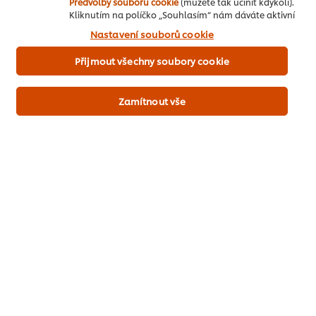
Předvolby souborů cookie
(můžete tak učinit kdykoli).
Kliknutím na políčko „Souhlasím“ nám dáváte aktivní
souhlas s používáním souborů cookies.
Nastavení souborů cookie
Čerstvá bazalka
15 g
Přijmout všechny soubory cookie
Olivový olej
80 ml
Zamítnout vše
Ryby & mořské plody
Street Food
Polední a skupinové menu
Hlavní chod
Buďte první, kdo ohodnotí.
Odeslat hodnocení