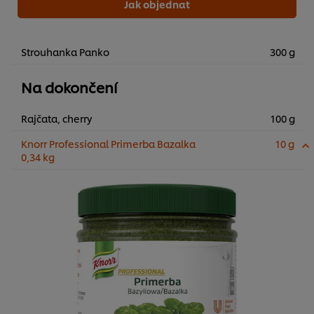
Jak objednat
Strouhanka Panko
300 g
Na dokončení
Rajčata, cherry
100 g
Knorr Professional Primerba Bazalka
10 g
0,34 kg