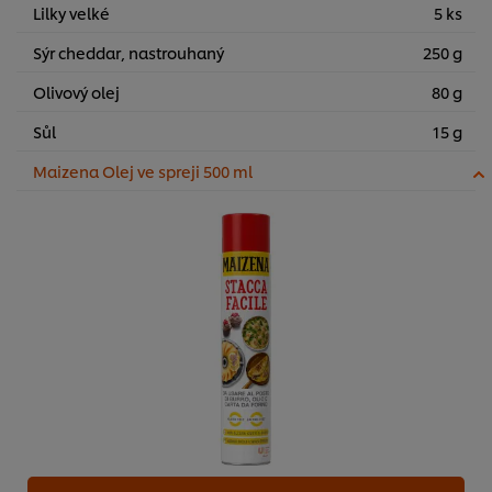
Lilky velké
5 ks
Sýr cheddar, nastrouhaný
250 g
Olivový olej
80 g
Sůl
15 g
Maizena Olej ve spreji 500 ml