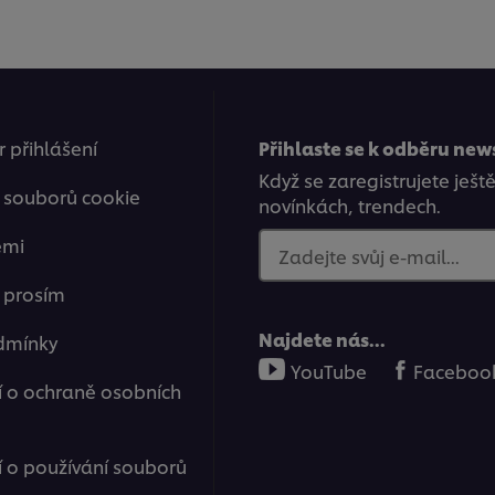
 přihlášení
Přihlaste se k odběru new
Když se zaregistrujete ješt
 souborů cookie
novínkách, trendech.
emi
Zadejte svůj e-mail...
e prosím
Najdete nás...
dmínky
YouTube
Faceboo
 o ochraně osobních
o používání souborů