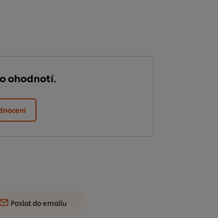
do ohodnotí.
dnocení
Poslat do emailu