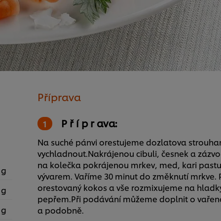
Příprava
P ř í p r ava:
Na suché pánvi orestujeme dozlatova strouh
vychladnout.Nakrájenou cibuli, česnek a zázvo
na kolečka pokrájenou mrkev, med, kari pastu
 g
vývarem. Vaříme 30 minut do změknutí mrkve.
orestovaný kokos a vše rozmixujeme na hladký
 g
pepřem.Při podávání můžeme doplnit o vařenou 
 g
a podobně.