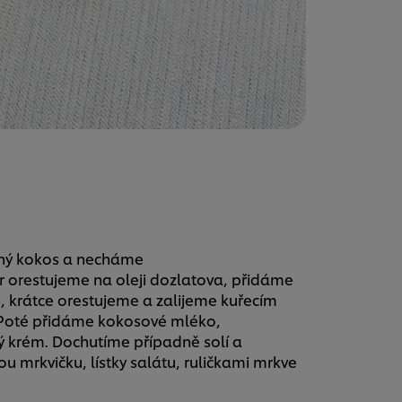
aný kokos a necháme
r orestujeme na oleji dozlatova, přidáme
, krátce orestujeme a zalijeme kuřecím
 Poté přidáme kokosové mléko,
 krém. Dochutíme případně solí a
mrkvičku, lístky salátu, ruličkami mrkve