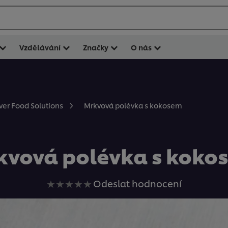
Vzdělávání
Značky
O nás
Mrkvová polévka s kokosem
ever Food Solutions
kvová polévka s koko
Pro
Odeslat hodnocení
tuto
recipe
nebyla