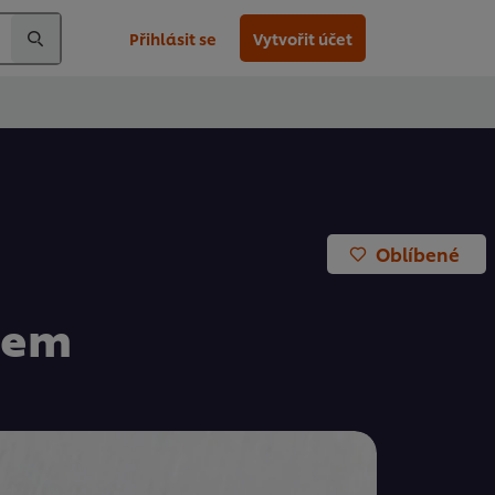
Přihlásit se
Vytvořit účet
Oblíbené
sem