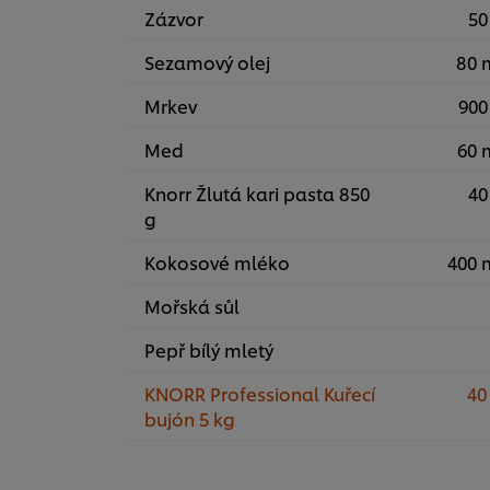
Zázvor
50
Sezamový olej
80 
Mrkev
900
Med
60 
Knorr Žlutá kari pasta 850
40
g
Kokosové mléko
400 
Mořská sůl
Pepř bílý mletý
KNORR Professional Kuřecí
40
bujón 5 kg