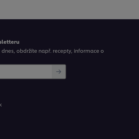
sletteru
ě dnes, obdržíte např. recepty, informace o
k