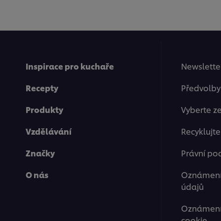
Inspirace pro kuchaře
Newsletter
Recepty
Předvolby
Produkty
Vyberte z
Vzdělávání
Recyklujt
Značky
Právní po
O nás
Oznámení
údajů
Oznámení 
cookie