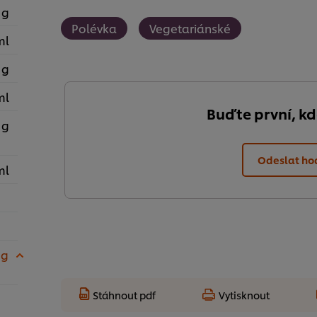
 g
Polévka
Vegetariánské
ml
 g
ml
Buďte první, k
 g
Odeslat ho
ml
 g
Stáhnout pdf
Vytisknout