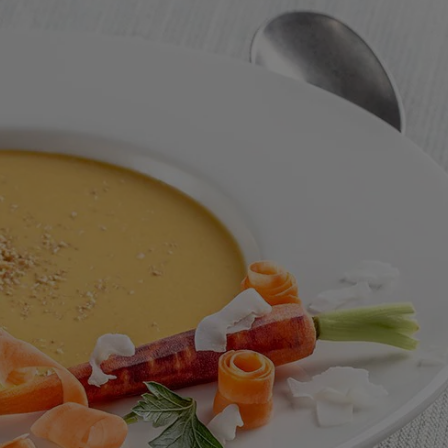
odeslána
žádná
hodnocení