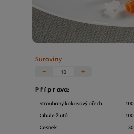
Suroviny
−
+
P ř í p r ava:
Strouhaný kokosový ořech
100
Cibule žlutá
100
Česnek
30