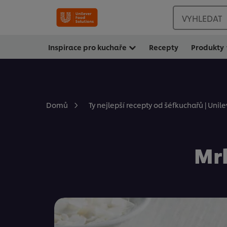
VYHLEDAT
Inspirace pro kuchaře
Recepty
Produkty
Domů
Ty nejlepší recepty od šéfkuchařů | Unil
Mr