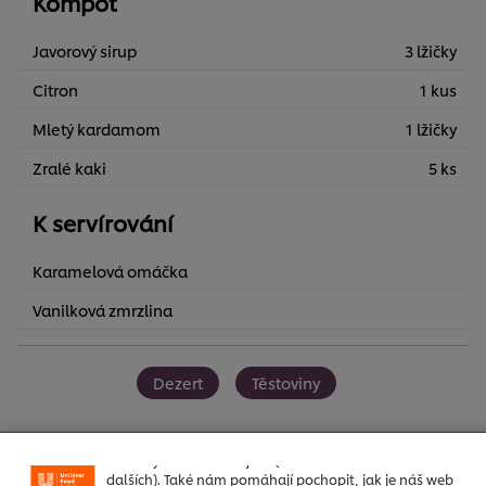
Kompot
Javorový sirup
3 lžičky
Citron
1 kus
Mletý kardamom
1 lžičky
Zralé kaki
5 ks
K servírování
Karamelová omáčka
Vanilková zmrzlina
Používáme soubory cookies (a podobné techniky),
abychom mohli zlepšovat Vaše zkušenosti s naším
webem. Soubory cookies Vám umožňují využívat některé
Dezert
Těstoviny
funkce (jako je např. ukládání online nákupního košíku),
funkce sdílení na sociálních sítích (pro Facebook,
Instagram atd.) a přizpůsobovat zprávy a zobrazovat
reklamy dle Vašich zájmů (na našich stránkách a
dalších). Také nám pomáhají pochopit, jak je náš web