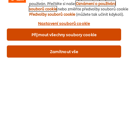
používán. Přečtěte si naše
Oznámení o používání
Buďte první, kdo ohodnotí.
souborů cookie
nebo změňte předvolby souborů cookie
Předvolby souborů cookie
(můžete tak učinit kdykoli).
Kliknutím na políčko „Souhlasím“ nám dáváte aktivní
Nastavení souborů cookie
souhlas s používáním souborů cookies.
Odeslat hodnocení
Přijmout všechny soubory cookie
Zamítnout vše
Stáhnout pdf
Poslat do emailu