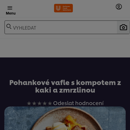
Menu
VYHLEDAT
Oblíbené
Pohankové vafle s kompotem z
kaki a zmrzlinou
Pro
Odeslat hodnocení
tuto
recipe
nebyla