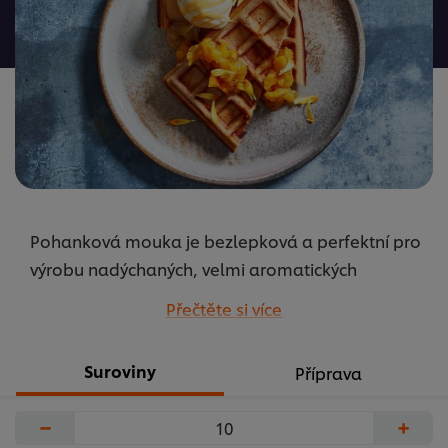
odeslána
žádná
hodnocení
Pohanková mouka je bezlepková a perfektní pro
výrobu nadýchaných, velmi aromatických
jantarově zbarvených vaflí. Podáváme se
Přečtěte si více
zmrzlinou, ovocným kompotem a karamelovou
omáčkou. Neváhejte vyměnit tomel za jiné ovoce,
Suroviny
Příprava
např. směs lesních plodů, broskve nebo třešně.
...
−
+