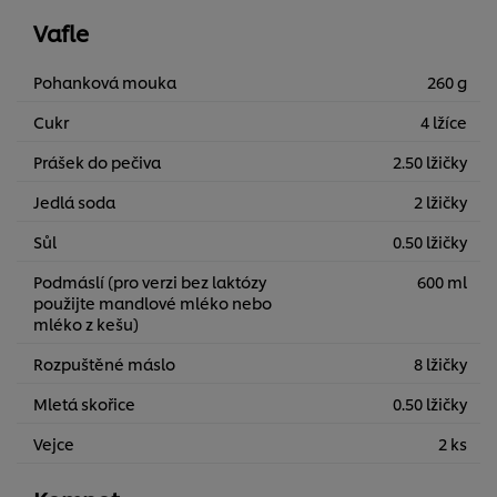
Vafle
Pohanková mouka
260 g
Cukr
4 lžíce
Prášek do pečiva
2.50 lžičky
Jedlá soda
2 lžičky
Sůl
0.50 lžičky
Podmáslí (pro verzi bez laktózy
600 ml
použijte mandlové mléko nebo
mléko z kešu)
Rozpuštěné máslo
8 lžičky
Mletá skořice
0.50 lžičky
Vejce
2 ks