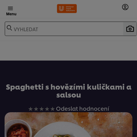
Menu
VYHLEDAT
Oblíbené
Spaghetti s hovězími kuličkami a
salsou
Pro
Odeslat hodnocení
tuto
recipe
nebyla