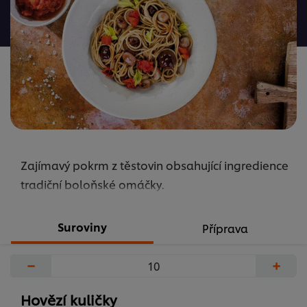
odeslána
žádná
hodnocení
Zajímavý pokrm z těstovin obsahující ingredience
tradiční boloňské omáčky.
Suroviny
Příprava
−
+
Hovězí kuličky