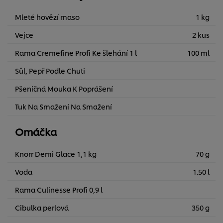
Mleté hovězí maso
1 kg
Vejce
2 kus
Rama Cremefine Profi Ke šlehání 1 l
100 ml
Sůl, Pepř Podle Chuti
Pšeničná Mouka K Poprášení
Tuk Na Smažení Na Smažení
Omáčka
Knorr Demi Glace 1,1 kg
70 g
Voda
1.50 l
Rama Culinesse Profi 0,9 l
Cibulka perlová
350 g