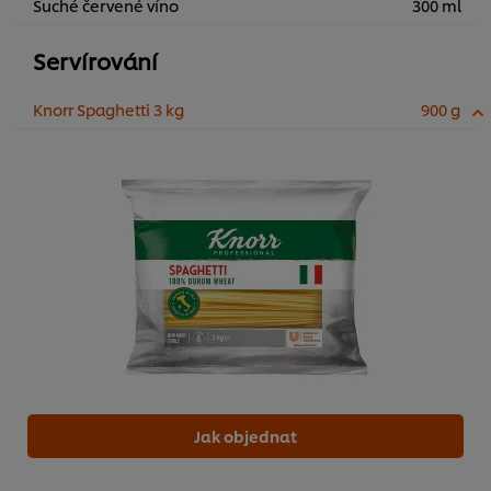
Suché červené víno
300 ml
Servírování
Knorr Spaghetti 3 kg
900 g
Jak objednat