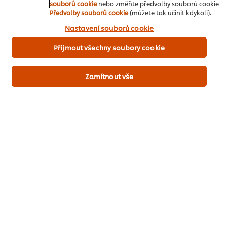
souborů cookie
nebo změňte předvolby souborů cookie
Předvolby souborů cookie
(můžete tak učinit kdykoli).
Odeslat hodnocení
Kliknutím na políčko „Souhlasím“ nám dáváte aktivní
Nastavení souborů cookie
souhlas s používáním souborů cookies.
Přijmout všechny soubory cookie
Zamítnout vše
Stáhnout pdf
Poslat do emailu