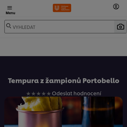
Menu
VYHLEDAT
Oblíbené
Tempura z žampionů Portobello
Pro
Odeslat hodnocení
tuto
recipe
nebyla
odeslána