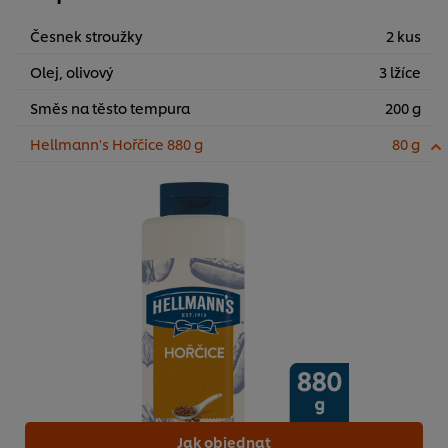
Česnek stroužky
2 kus
Olej, olivový
3 lžíce
Směs na těsto tempura
200 g
Hellmann's Hořčice 880 g
80 g
Jak objednat