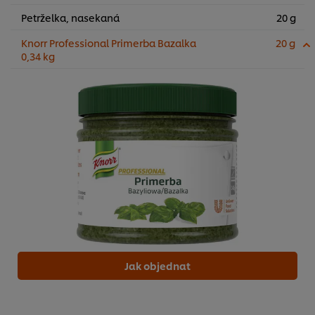
Petrželka, nasekaná
20 g
Knorr Professional Primerba Bazalka
20 g
0,34 kg
Jak objednat