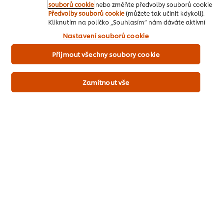
souborů cookie
nebo změňte předvolby souborů cookie
Předvolby souborů cookie
(můžete tak učinit kdykoli).
Kliknutím na políčko „Souhlasím“ nám dáváte aktivní
Sůl, Cerný Pepř Na Ochucení
souhlas s používáním souborů cookies.
Nastavení souborů cookie
Servírování
Přijmout všechny soubory cookie
Cerstvé Bylinky K Dekoraci
Zamítnout vše
Polední a skupinové menu
Hlavní chod
Ryby & mořské plody
Buďte první, kdo ohodnotí.
Odeslat hodnocení