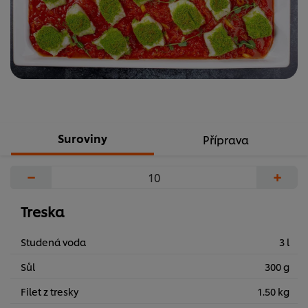
Suroviny
Příprava
−
+
Treska
Studená voda
3 l
Sůl
300 g
Filet z tresky
1.50 kg