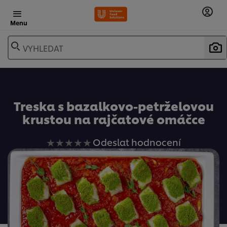
Menu
VYHLEDAT
Oblíbené
Treska s bazalkovo-petrželovou
krustou na rajčatové omáčce
Pro
Odeslat hodnocení
tuto
recipe
nebyla
odeslána
žádná
hodnocení