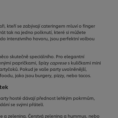
i, kteří se zabývají cateringem mluví o finger
rát tak na jedno polknutí, které si můžete
 do intenzivního hovoru, jsou perfektní volbou
 něco skutečně speciálního. Pro elegantní
zenými papričkami, špízy
caprese
s kuličkami mini
rtyčoků. Pokud je vaše party uvolněnější,
oodu, jako jsou burgery, pizzy, nebo tacos.
tek
party hosté dávají přednost lehkým pokrmům,
ání se svými přáteli.
ce a zelenina. Čerstvá zelenina a hummus, nebo