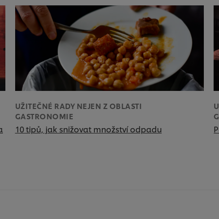
UŽITEČNÉ RADY NEJEN Z OBLASTI
U
GASTRONOMIE
a
10 tipů, jak snižovat množství odpadu
P