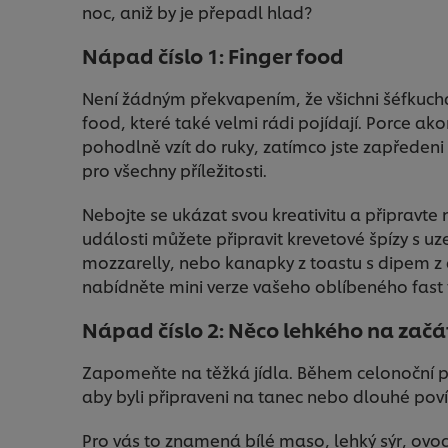
noc, aniž by je přepadl hlad?
Nápad číslo 1: Finger food
Není žádným překvapením, že všichni šéfkuchař
food, které také velmi rádi pojídají. Porce ako
pohodlně vzít do ruky, zatímco jste zapředeni
pro všechny příležitosti.
Nebojte se ukázat svou kreativitu a připravte
události můžete připravit krevetové špízy s u
mozzarelly, nebo kanapky z toastu s dipem z a
nabídněte mini verze vašeho oblíbeného fast f
Nápad číslo 2: Něco lehkého na začá
Zapomeňte na těžká jídla. Během celonoční 
aby byli připraveni na tanec nebo dlouhé povíd
Pro vás to znamená bílé maso, lehký sýr, ovo