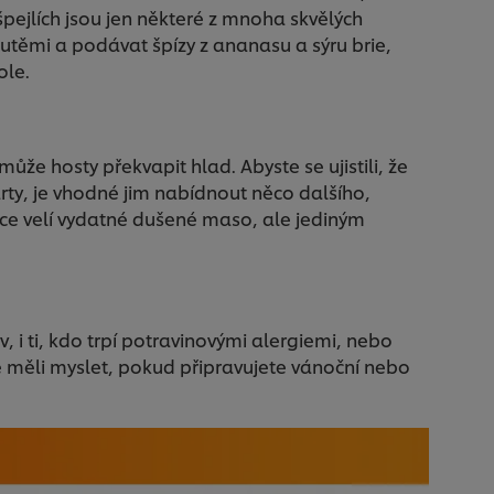
pejlích jsou jen některé z mnoha skvělých
hutěmi a podávat špízy z ananasu a sýru brie,
ole.
že hosty překvapit hlad. Abyste se ujistili, že
rty, je vhodné jim nabídnout něco dalšího,
ice velí vydatné dušené maso, ale jediným
v, i ti, kdo trpí potravinovými alergiemi, nebo
e měli myslet, pokud připravujete vánoční nebo