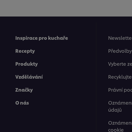
Inspirace pro kuchaře
Newsletter
Recepty
Předvolby
Produkty
Vyberte z
Vzdělávání
Recyklujt
Značky
Právní po
O nás
Oznámení
údajů
Oznámení 
cookie