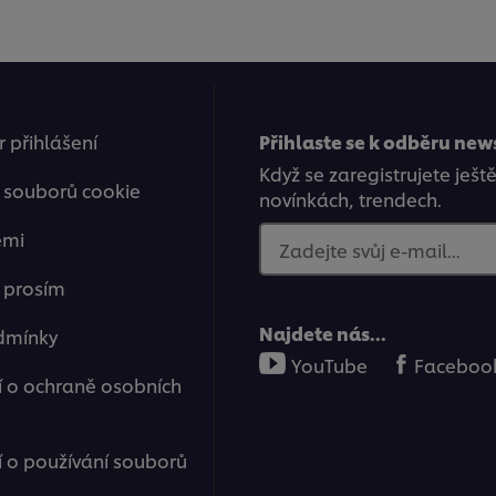
 přihlášení
Přihlaste se k odběru new
Když se zaregistrujete ješt
 souborů cookie
novínkách, trendech.
emi
Zadejte svůj e-mail...
e prosím
Najdete nás...
dmínky
YouTube
Faceboo
 o ochraně osobních
o používání souborů