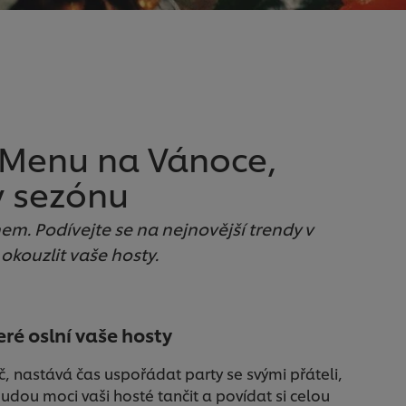
. Menu na Vánoce,
ty sezónu
em. Podívejte se na nejnovější trendy v
kouzlit vaše hosty.
eré oslní vaše hosty
yč, nastává čas uspořádat party se svými přáteli,
budou moci vaši hosté tančit a povídat si celou