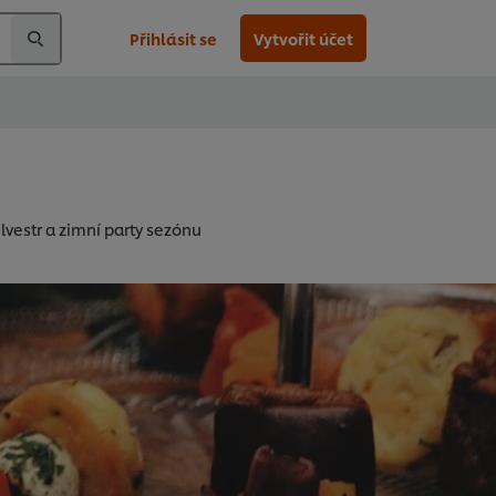
Přihlásit se
Vytvořit účet
lvestr a zimní party sezónu