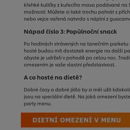
křehké kuličky z kuřecího masa podávané na š
možností. Můžete si také trochu pohrát s příc
nebo vejce vařená natvrdo s náplní z guacam
Nápad číslo 3: Popůlnoční snack
Po hodinách strávených na tanečním parketu mů
hosté budou mít dostatek energie na další pa
abyste je udrželi v pohodě po celou noc. Trad
omezením je vaše vlastní představivost.
A co hosté na dietě?
Dobré časy a dobré jídlo by si měl užít kdokoli
jsou na speciální dietě. Na jaká omezení byst
party menu.