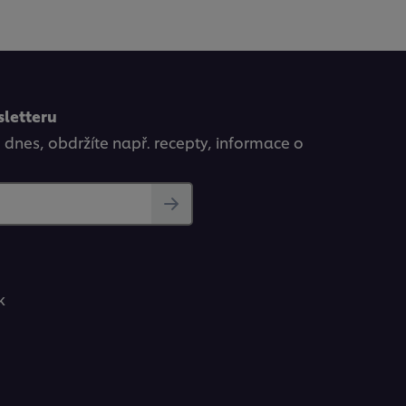
sletteru
ě dnes, obdržíte např. recepty, informace o
k