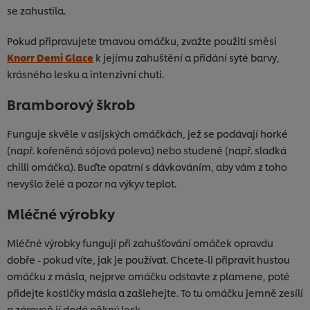
se zahustila.
Pokud připravujete tmavou omáčku, zvažte použití směsi
Knorr Demi Glace
k jejímu zahuštění a přidání syté barvy,
krásného lesku a intenzivní chuti.
Bramborový škrob
Funguje skvěle v asijských omáčkách, jež se podávají horké
(např. kořeněná sójová poleva) nebo studené (např. sladká
chilli omáčka). Buďte opatrní s dávkováním, aby vám z toho
nevyšlo želé a pozor na výkyv teplot.
Mléčné výrobky
Mléčné výrobky fungují při zahušťování omáček opravdu
dobře - pokud víte, jak je používat. Chcete-li připravit hustou
omáčku z másla, nejprve omáčku odstavte z plamene, poté
přidejte kostičky másla a zašlehejte. To tu omáčku jemně zesílí
a zároveň jí dodá pěkný lesk.