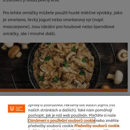
Pro lehké omáčky můžete použít husté mléčné výrobky, jako
je smetana, řecký jogurt nebo smetanový sýr (např.
mascarpone). Jsou ideální pro houbové nebo špenátové
omáčky, ale i mnohé další.
Používáme soubory cookies (a podobné techniky),
abychom mohli zlepšovat Vaše zkušenosti s naším
webem. Soubory cookies Vám umožňují využívat
některé funkce (jako je např. ukládání online
nákupního košíku), funkce sdílení na sociálních sítích
(pro Facebook, Instagram atd.) a přizpůsobovat
Ořechy
zprávy a zobrazovat reklamy dle Vašich zájmů (na
našich stránkách a dalších). Také nám pomáhají
Jemně nasekané kešu se často používají k zahuštění omáček
pochopit, jak je náš web používán. Přečtěte si naše
Oznámení o používání souborů cookie
nebo změňte
v indických pokrmech. Jiné ořechy nebo semínka (včetně
předvolby souborů cookie
Předvolby souborů cookie
slunečnicových nebo dýňových semínek) také zafungují skvěle