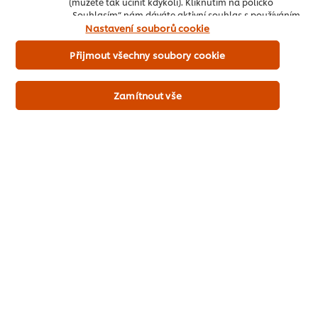
(můžete tak učinit kdykoli). Kliknutím na políčko
a dodají vašemu pokrmu jedinečnou chuť.
„Souhlasím“ nám dáváte aktivní souhlas s používáním
souborů cookies.
Nastavení souborů cookie
Existují tři způsoby, jak zahustit omáčku ořechy.
Přijmout všechny soubory cookie
Můžete omáčku s ořechy již uvařit a poté ji rozmixovat do
hladka.
Zamítnout vše
Nebo ořechy namočte na 8–12 hodin, poté je rozmixujte
a přidejte do omáčky.
Nebo jednoduše přidejte arašídové máslo (nebo lískové,
mandlové nebo dýňové máslo).
Vaječný žloutek
Vaječné žloutky jsou originálním způsobem zahušťování
jemných, lehkých omáček, současně zlepšují jejich chuť
a barvu. Používají se hlavně v holandské omáčce a jejích
odvozeninách, ale jsou také nezbytné v klasických špagetách
alla carbonara (po uhlířsku)
.