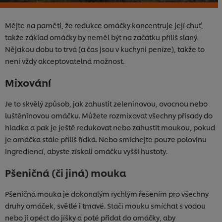
Mějte na paměti, že redukce omáčky koncentruje její chuť,
takže základ omáčky by neměl být na začátku příliš slaný.
Nějakou dobu to trvá (a čas jsou v kuchyni peníze), takže to
není vždy akceptovatelná možnost.
Mixování
Je to skvělý způsob, jak zahustit zeleninovou, ovocnou nebo
luštěninovou omáčku. Můžete rozmixovat všechny přísady do
hladka a pak je ještě redukovat nebo zahustit moukou, pokud
je omáčka stále příliš řídká. Nebo smíchejte pouze polovinu
ingrediencí, abyste získali omáčku vyšší hustoty.
Pšeničná (či jiná) mouka
Pšeničná mouka je dokonalým rychlým řešením pro všechny
druhy omáček, světlé i tmavé. Stačí mouku smíchat s vodou
nebo ji opéct do jíšky a poté přidat do omáčky, aby