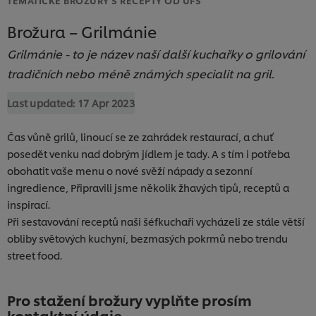
Brožura – Grilmánie
Grilmánie - to je název naší další kuchařky o grilování
tradičních nebo méně známých specialit na gril.
Last updated:
17 Apr 2023
Čas vůně grilů, linoucí se ze zahrádek restaurací, a chuť
posedět venku nad dobrým jídlem je tady. A s tím i potřeba
obohatit vaše menu o nové svěží nápady a sezonní
ingredience, Připravili jsme několik žhavých tipů, receptů a
inspirací.
Při sestavování receptů naši šéfkuchaři vycházeli ze stále větší
obliby světových kuchyní, bezmasých pokrmů nebo trendu
street food.
Pro stažení brožury vyplňte prosím
kontaktní údaje.