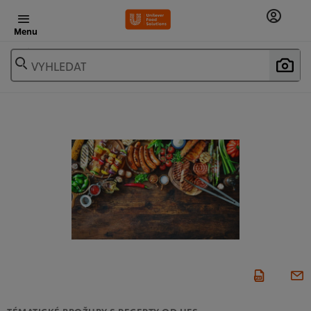
Menu
VYHLEDAT
TÉMATICKÉ BROŽURY S RECEPTY OD UFS