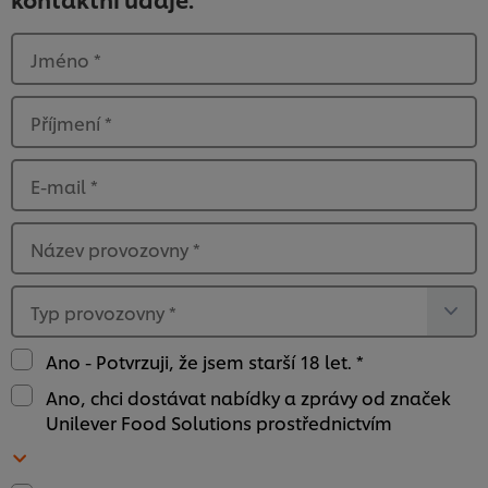
Jméno
*
Příjmení
*
E-mail
*
Název provozovny
*
Typ provozovny
*
Ano - Potvrzuji, že jsem starší 18 let. *
Ano, chci dostávat nabídky a zprávy od značek
Unilever Food Solutions prostřednictvím
Používáme soubory cookies (a podobné techniky),
abychom mohli zlepšovat Vaše zkušenosti s naším
webem. Soubory cookies Vám umožňují využívat