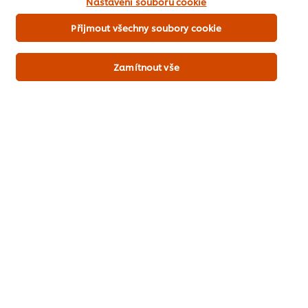
Nastavení souborů cookie
Přijmout všechny soubory cookie
Zamítnout vše
Jak objednat
Knorr Tacconelli 3kg