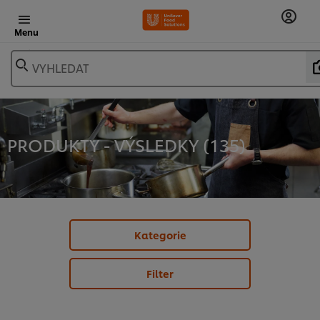
Menu
VYHLEDAT
PRODUKTY - VÝSLEDKY (
135
)
Kategorie
Filter