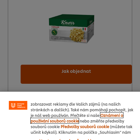
Používáme soubory cookies (a podobné techniky),
Jak objednat
abychom mohli zlepšovat Vaše zkušenosti s naším
webem. Soubory cookies Vám umožňují využívat některé
funkce (jako je např. ukládání online nákupního
košíku), funkce sdílení na sociálních sítích (pro
Facebook, Instagram atd.) a přizpůsobovat zprávy a
zobrazovat reklamy dle Vašich zájmů (na našich
Knorr Lasagne 3kg
stránkách a dalších). Také nám pomáhají pochopit, jak
je náš web používán. Přečtěte si naše
Oznámení o
používání souborů cookie
nebo změňte předvolby
souborů cookie
Předvolby souborů cookie
(můžete tak
učinit kdykoli). Kliknutím na políčko „Souhlasím“ nám
dáváte aktivní souhlas s používáním souborů cookies.