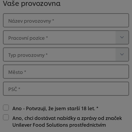
Vaše provozovna
Název provozovny
*
Pracovní pozice
*
Typ provozovny
*
Město
*
PSČ
*
Ano - Potvrzuji, že jsem starší 18 let. *
Ano, chci dostávat nabídky a zprávy od značek
Používáme soubory cookies (a podobné techniky),
Unilever Food Solutions prostřednictvím
abychom mohli zlepšovat Vaše zkušenosti s naším