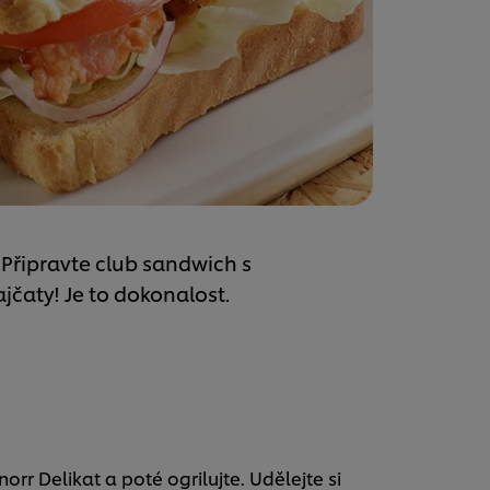
 Připravte club sandwich s
čaty! Je to dokonalost.
rr Delikat a poté ogrilujte. Udělejte si