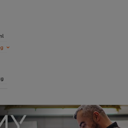
ml
 g
kg