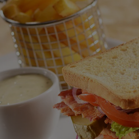
recipe
nebyla
odeslána
žádná
hodnocení