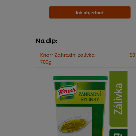
Jak objednat
Na dip:
Knorr Zahradní zálivka
50
700g