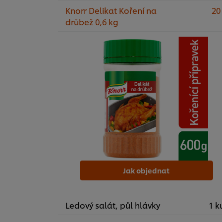
Knorr Delikat Koření na
20
drůbež 0,6 kg
Jak objednat
Ledový salát, půl hlávky
1 k