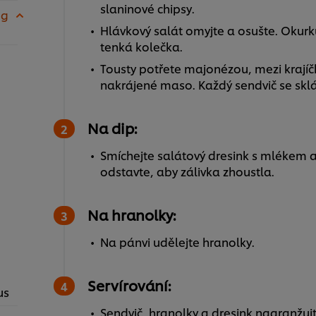
slaninové chipsy.
 g
Hlávkový salát omyjte a osušte. Okurku
tenká kolečka.
Tousty potřete majonézou, mezi krajíčk
nakrájené maso. Každý sendvič se sklád
Na dip:
Smíchejte salátový dresink s mlékem a
odstavte, aby zálivka zhoustla.
Na hranolky:
Na pánvi udělejte hranolky.
Servírování:
us
Sendvič, hranolky a dresink naaranžujt