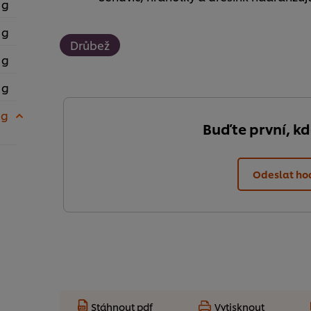
 g
 g
Drůbež
 g
 g
 g
Buďte první, k
Odeslat ho
Stáhnout pdf
Vytisknout