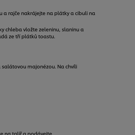
 a rajče nakrájejte na plátky a cibuli na
y chleba vložte zeleninu, slaninu a
á ze tří plátků toastu.
 salátovou majonézou. Na chvíli
e na talíř a podávejte.