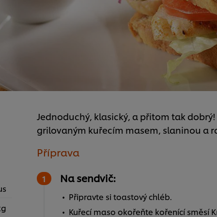
Jednoduchý, klasický, a přitom tak dobrý!
grilovaným kuřecím masem, slaninou a raj
Příprava
Na sendvič:
us
Připravte si toastový chléb.
kg
Kuřecí maso okořeňte kořenící směsí Kno