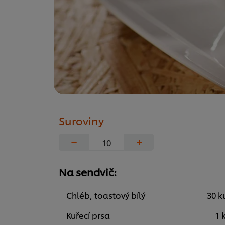
Suroviny
−
+
Na sendvič:
Chléb, toastový bílý
30 k
Kuřecí prsa
1 