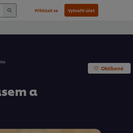
Přihlásit se
Vytvořit účet
nou
Oblíbené
asem a