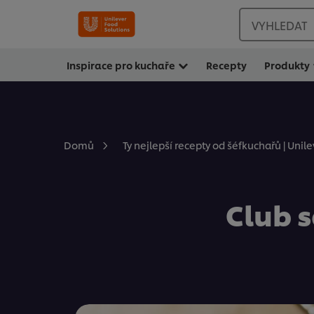
VYHLEDAT
Inspirace pro kuchaře
Recepty
Produkty
Domů
Ty nejlepší recepty od šéfkuchařů | Unil
Club 