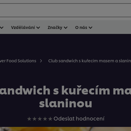
Vzdělávání
Značky
O nás
Club sandwich s kuřecím masem a slani
ever Food Solutions
sandwich s kuřecím m
slaninou
Pro
Odeslat hodnocení
tuto