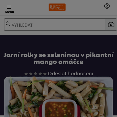
Menu
VYHLEDAT
Oblíbené
Jarní rolky se zeleninou v pikantní
mango omáčce
Pro
Odeslat hodnocení
tuto
recipe
nebyla
odeslána
žádná
hodnocení