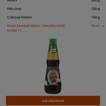
Pak choy
120 g
Cukrový hrášek
150 g
Knorr Sambal Manis - Omáčka chilli
70 ml
a sója 1 l
Jak objednat