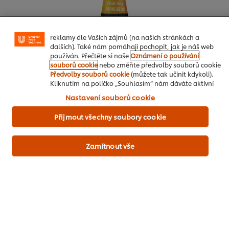
webem. Soubory cookies Vám umožňují využívat některé
funkce (jako je např. ukládání online nákupního košíku),
funkce sdílení na sociálních sítích (pro Facebook,
Instagram atd.) a přizpůsobovat zprávy a zobrazovat
reklamy dle Vašich zájmů (na našich stránkách a
dalších). Také nám pomáhají pochopit, jak je náš web
používán. Přečtěte si naše
Oznámení o používání
souborů cookie
nebo změňte předvolby souborů cookie
Předvolby souborů cookie
(můžete tak učinit kdykoli).
Kliknutím na políčko „Souhlasím“ nám dáváte aktivní
souhlas s používáním souborů cookies.
Nastavení souborů cookie
Jak objednat
Přijmout všechny soubory cookie
Mango, nadrobno nakrájené
200 g
Zamítnout vše
Koriandr Na Ochucení
Servírování
Pak Choy, Mladá Mrkev, Perlová Cibulka, Chilli, Koriandr,
Limetka K Dekoraci