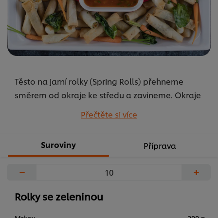
Těsto na jarní rolky (Spring Rolls) přehneme
směrem od okraje ke středu a zavineme. Okraje
potřeme vodou smíchanou s moukou.
Přečtěte si více
...
Suroviny
Příprava
−
+
Rolky se zeleninou
Mrkev
200 g