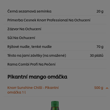
Černá sezamová semínka
20 g
Primerba Cesnek Knorr Professional Na Ochucení
Zázvor Na Ochucení
Sůl Na Ochucení
Rýžové nudle, tenké nudle
70 g
Těsto na jarní závitky (na smažené)
30 plátů
Rama Combi Profi Na Pečení
Pikantní mango omáčka
Knorr Sunshine Chilli - Pikantní
500 g
omáčka 1 l