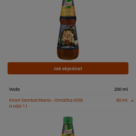
Jak objednat
Voda
200 ml
Knorr Sambal Manis - Omáčka chilli
80 ml
a sója 1 l
Používáme soubory cookies (a podobné techniky),
abychom mohli zlepšovat Vaše zkušenosti s naším