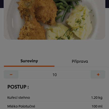
žádná
hodnocení
Suroviny
Příprava
−
+
POSTUP :
Kuřecí stehno
1.20 kg
Mléko Polotučné
100 ml