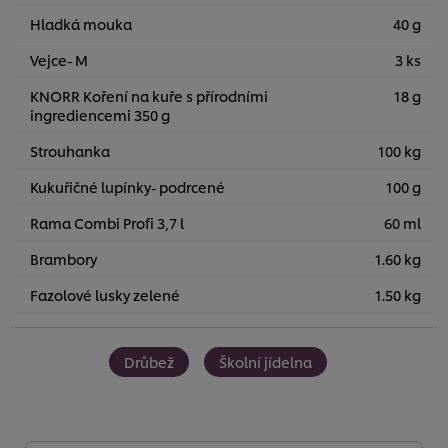
Hladká mouka
40 g
Vejce- M
3 ks
KNORR Koření na kuře s přírodními
18 g
ingrediencemi 350 g
Strouhanka
100 kg
Kukuřičné lupínky- podrcené
100 g
Rama Combi Profi 3,7 l
60 ml
Brambory
1.60 kg
Fazolové lusky zelené
1.50 kg
Drůbež
Školní jídelna