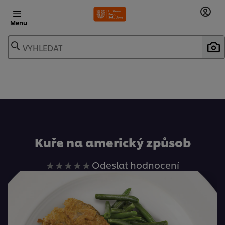
Menu
VYHLEDAT
Oblíbené
Kuře na americký způsob
Pro
Odeslat hodnocení
tuto
recipe
nebyla
odeslána