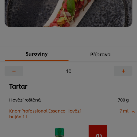
Suroviny
Příprava
−
+
Tartar
Hovězí roštěná
700 g
Knorr Professional Essence Hovězí
7 ml
bujón 1 l