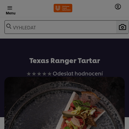
Menu
VYHLEDAT
Oblíbené
Texas Ranger Tartar
Pro
Odeslat hodnocení
tuto
recipe
nebyla
odeslána
žádná
hodnocení