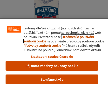
Používáme soubory cookies (a podobné techniky),
abychom mohli zlepšovat Vaše zkušenosti s naším
webem. Soubory cookies Vám umožňují využívat některé
funkce (jako je např. ukládání online nákupního košíku),
funkce sdílení na sociálních sítích (pro Facebook,
Instagram atd.) a přizpůsobovat zprávy a zobrazovat
reklamy dle Vašich zájmů (na našich stránkách a
dalších). Také nám pomáhají pochopit, jak je náš web
používán. Přečtěte si naše
Oznámení o používání
souborů cookie
nebo změňte předvolby souborů cookie
Jak objednat
Předvolby souborů cookie
(můžete tak učinit kdykoli).
Kliknutím na políčko „Souhlasím“ nám dáváte aktivní
souhlas s používáním souborů cookies.
Nastavení souborů cookie
Hellmann's Pikantní omáčka 910 g
50 g
Přijmout všechny soubory cookie
Ořechový chléb, chipsy
100 g
Celozrnný chléb
300 g
Zamítnout vše
Marinované hořčičné semínko
30 g
Červený šťovík, lístky
10 g
Kapary medvědí
10 g