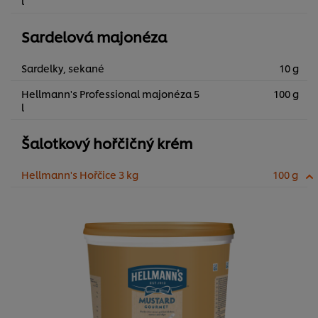
l
Sardelová majonéza
Sardelky, sekané
10 g
Hellmann's Professional majonéza 5
100 g
l
Šalotkový hořčičný krém
Hellmann's Hořčice 3 kg
100 g