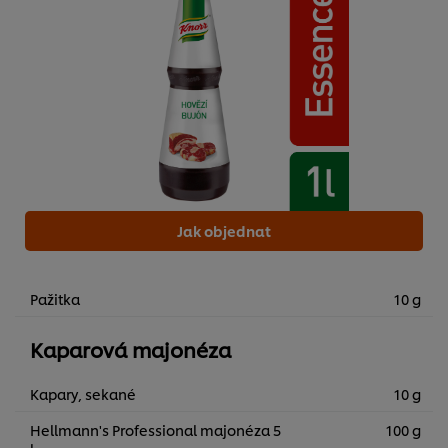
Jak objednat
Pažitka
10 g
Kaparová majonéza
Kapary, sekané
10 g
Hellmann's Professional majonéza 5
100 g