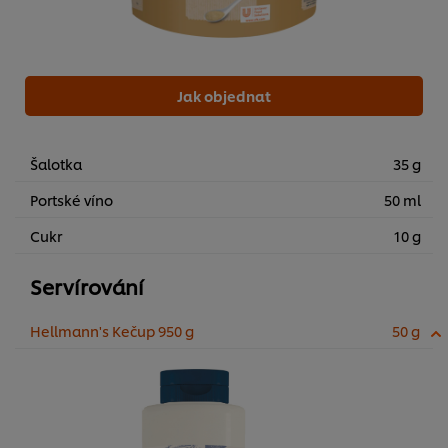
Jak objednat
Šalotka
35 g
Portské víno
50 ml
Cukr
10 g
Servírování
Hellmann's Kečup 950 g
50 g