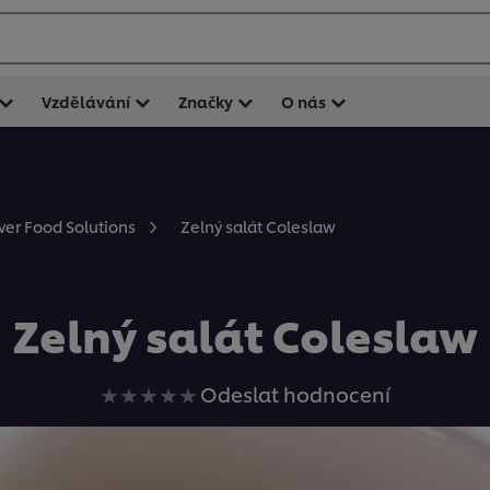
Vzdělávání
Značky
O nás
Zelný salát Coleslaw
ever Food Solutions
Zelný salát Coleslaw
Pro
Odeslat hodnocení
tuto
recipe
nebyla