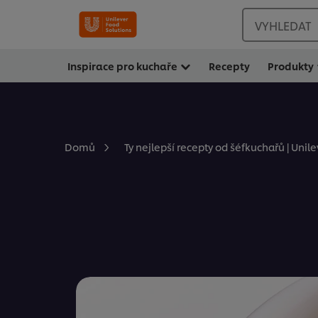
VYHLEDAT
Inspirace pro kuchaře
Recepty
Produkty
Domů
Ty nejlepší recepty od šéfkuchařů | Unil