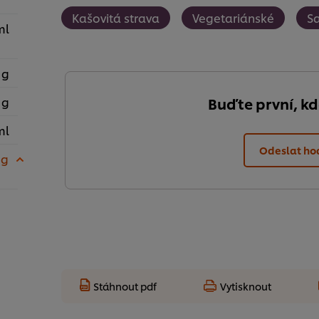
Kašovitá strava
Vegetariánské
Sa
ml
 g
 g
Buďte první, k
ml
Odeslat ho
 g
Stáhnout pdf
Vytisknout