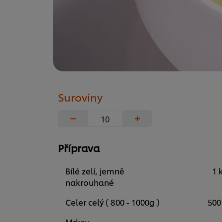
Suroviny
−
+
Příprava
Bílé zelí, jemně
1 
nakrouhané
Celer celý ( 800 - 1000g )
500
Mrkev