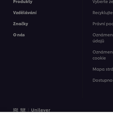
Produkty
Vyberte z
Vzdělávání
Recyklujt
Značky
Právní po
O nás
Oznámení
údajů
Oznámení 
cookie
Mapa str
Dostupno