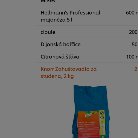
Hellmann's Professional
600 
majonéza 5 l
cibule
200
Dijonská hořčice
50
Citronová šťáva
100 
Knorr Zahušťovadlo za
2
studena, 2 kg