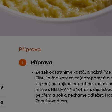
Příprava
Příprava
Ze zelí odstraníme košťál a nakrájíme
Cibuli a řapíkatý celer (nezapomeňte p
vlákna) nakrájíme nadrobno, mrkev na
kg
misce s HELLMANN´S Yofresh, dijonskou
pepřem a solí a necháme odležet. Hot
Zahušťovadlem.
 g