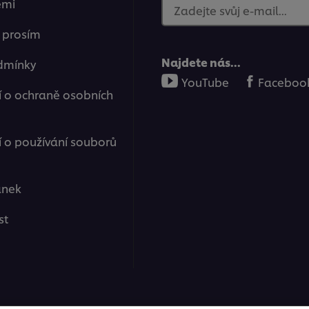
emi
Zadejte svůj e-mail...
e prosím
Najdete nás...
dmínky
YouTube
Faceboo
 o ochraně osobních
o používání souborů
ánek
st