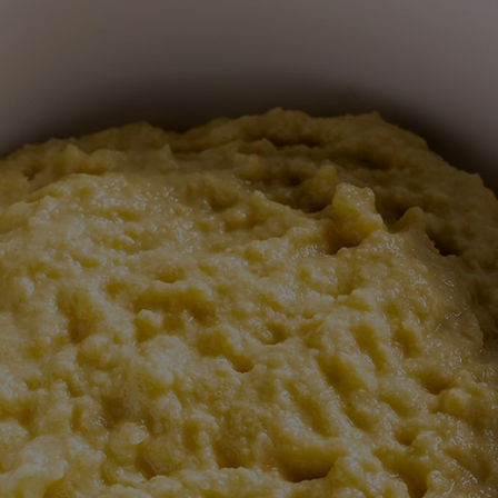
odeslána
žádná
hodnocení