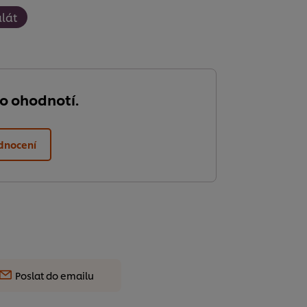
lát
do ohodnotí.
dnocení
Poslat do emailu