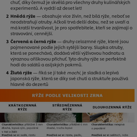
chuť, díky čemuž je skvělá pro všechny druhy kulinářských
experimentů. A vydrží až deset let!
Hnědá rýže
— obsahuje více živin, než bílá rýže, neboť se
neodstraňují otruby. Ačkoli trvá delší dobu, než se uvaří a
má kratší trvanlivost, je pro spotřebitele, kteří se zajímají o
stravování, cennější.
Červená a černá rýže
— druhy celozrnné rýže, které jsou
pojmenované podle jejich sytější barvy. Slupka otruby,
která se ponechává, dodává větší výživovou hodnotu a
výraznou oříškovou příchuť. Tyto druhy rýže se perfektně
hodí do salátů a asijských pokrmů.
Žlutá rýže
— říká se jí také
mochi
, je sladká a lepivá
japonská rýže, která se díky své chuti a struktuře používá
hlavně do dezertů