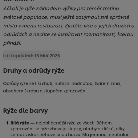
Ačkoli je rýže základem výživy pro téměř třetinu
světové populace, musí ještě zaujmout své správné
místo v menu restaurací. Zjistěte více o jejích druzích a
odrůdách a nechte se inspirovat rozmanitostí, kterou
přináší.
Last updated:
15 Mar 2026
Druhy a odrůdy rýže
Odrůdy rýže se liší chutí, nutriční hodnotou, tvarem zrna,
obsahem škrobu a stupněm zpracování.
Rýže dle barvy
Bílá rýže
— nejoblíbenější rýže ze všech. Během
zpracování se rýže zbavuje slupky, otruby a klíčků, díky
čemuž získá sněhově bílou barvu. Má jemnou, neutrální