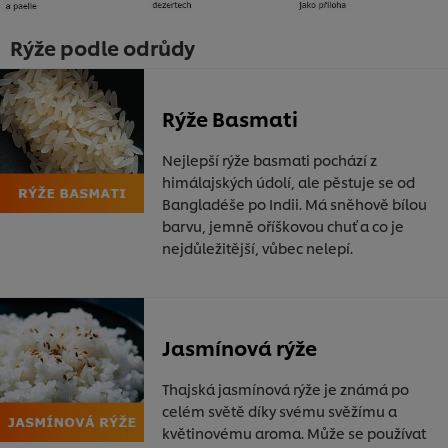
Rýže podle odrůdy
Rýže Basmati
Nejlepší rýže basmati pochází z
himálajských údolí, ale pěstuje se od
Bangladéše po Indii. Má sněhově bílou
barvu, jemně oříškovou chuť a co je
nejdůležitější, vůbec nelepí.
Jasmínová rýže
Thajská jasmínová rýže je známá po
celém světě díky svému svěžímu a
květinovému aroma. Může se používat