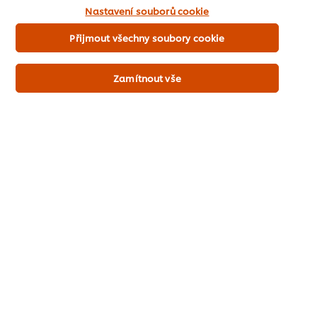
všechny?
souborů cookies.
Nastavení souborů cookie
Přijmout všechny soubory cookie
Zamítnout vše
Arancini s kuřecím masem
a pikantní omáčkou
arrabbiata. Hluboce smažené obalované kuličky lepkavé rýže -
typický italský fast food. Doporučujeme plnění kuřecím masem,
ale můžete zvolit i mozzarellu, gorgonzolu, nebo špenát a další
italské favority.