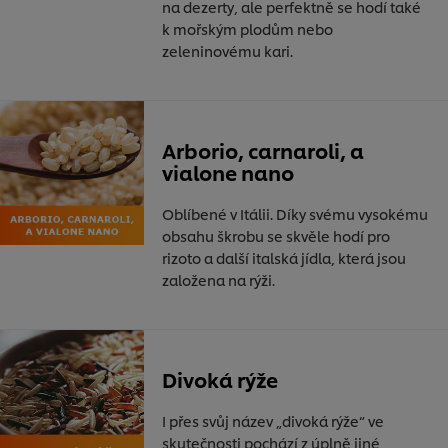
na dezerty, ale perfektně se hodí také
k mořským plodům nebo
zeleninovému kari.
Arborio, carnaroli, a
vialone nano
Oblíbené v Itálii. Díky svému vysokému
obsahu škrobu se skvěle hodí pro
rizoto a další italská jídla, která jsou
založena na rýži.
Divoká rýže
I přes svůj název „divoká rýže“ ve
skutečnosti pochází z úplně jiné