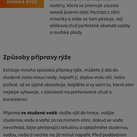
rostliny, která se jmenuje
zizania
neboli jezerní obilí. Pochází z Jižní
Ameriky a stále se tam pěstuje. Její
oříšková chuť perfektně obohatí saláty
a mořské plody.
Způsoby přípravy rýže
Existuje mnoho způsobů přípravy rýže, můžete ji dát do
studené nebo vroucí vody, napařit ji, zbylou vodu slít, nebo
počkat, až se úplně absorbuje. Najděte si vy sami tu, která vám
nejlépe vyhovuje, v závislosti na preferované chuti a
konzistenci.
Příprava
ve studené vodě
: vložte rýži do hrnce, nalijte
studenou vodu a vařte za na mírném ohni, dokud se voda
nevstřebá. Slijte přebývající tekutinu a opláchněte studenou
vodou, nebo ji nechte na 20 minut napařit. Před podáváním