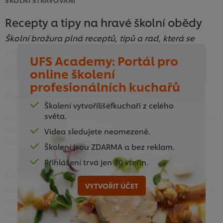
Recepty a tipy na hravé školní obědy
Školní brožura plná receptů, tipů a rad, která se
věnuje tématu pestré a vyvážené stravy.
UFS Academy: Portál pro
online školení
Last updated:
07 Mar 2023
profesionálních kuchařů
Superpotraviny
Školení vytvořilišéfkuchaři z celého
světa.
Dostali jsme řadu dotazů ze školních jídelen, zda zařazovat do
školního stravování superpotraviny a případně v jakém
Videa sledujete neomezeně.
množství.
Školení jsou ZDARMA a bez reklam.
Přihlášení trvá jen 30 vteřin.
CO TO JSOU SUPERPOTRAVINY?
VYTVOŘIT ÚČET
SUPERPOTRAVINY nejsou specificky definovány v rámci platné
legislativy. Tento pojem se většinou používá pro potraviny,
které obsahují vyšší podíl složek příznivě působících na