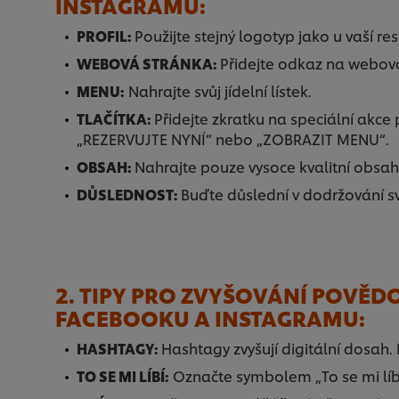
INSTAGRAMU:
PROFIL:
Použijte stejný logotyp jako u vaší re
WEBOVÁ STRÁNKA:
Přidejte odkaz na webov
MENU:
Nahrajte svůj jídelní lístek.
TLAČÍTKA:
Přidejte zkratku na speciální akce
„REZERVUJTE NYNÍ“ nebo „ZOBRAZIT MENU“.
OBSAH:
Nahrajte pouze vysoce kvalitní obsah
DŮSLEDNOST:
Buďte důslední v dodržování sv
2. TIPY PRO ZVYŠOVÁNÍ POVĚ
FACEBOOKU A INSTAGRAMU:
HASHTAGY:
Hashtagy zvyšují digitální dosah.
TO SE MI LÍBÍ:
Označte symbolem „To se mi líbí