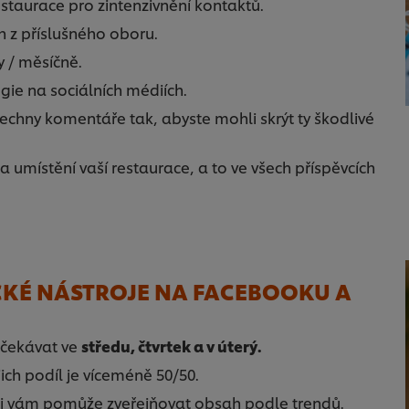
estaurace pro zintenzivnění kontaktů.
h z příslušného oboru.
 / měsíčně.
egie na sociálních médiích.
šechny komentáře tak, abyste mohli skrýt ty škodlivé
 umístění vaší restaurace, a to ve všech příspěvcích
ICKÉ NÁSTROJE NA FACEBOOKU A
očekávat ve
středu, čtvrtek a v úterý.
jich podíl je víceméně 50/50.
aci vám pomůže zveřejňovat obsah podle trendů.