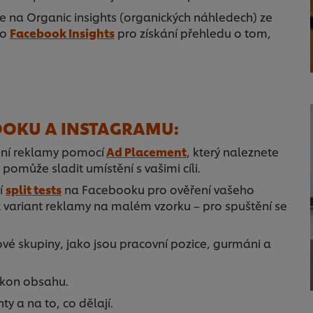
ce na Organic insights (organických náhledech) ze
bo
Facebook Insights
pro získání přehledu o tom,
BOOKU A INSTAGRAMU:
ění reklamy pomocí
Ad Placement
, který naleznete
omůže sladit umístění s vašimi cíli.
í
split tests
na Facebooku pro ověření vašeho
2 variant reklamy na malém vzorku – pro spuštění se
vé skupiny, jako jsou pracovní pozice, gurmáni a
výkon obsahu.
y a na to, co dělají.