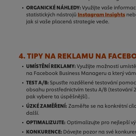
ORGANICKÉ NÁHLEDY:
Využijte vaše informa
statistických nástrojů
Instagram Insights
ne
jak si vaše placená strategie vede.
4. TIPY NA REKLAMU NA FACE
UMÍSTĚNÍ REKLAMY:
Využijte možnosti umíst
na Facebook Business Manageru a který vám p
TEST A/B:
Spusťte rozdělené testování pomoc
obsahu prostřednictvím testu A/B (testování 
pak vybere ta úspěšnější)..
ÚZKÉ ZAMĚŘENÍ:
Zaměřte se na konkrétní cílo
další.
OPTIMALIZUJTE:
Optimalizujte pro nejlepší 
KONKURENCE:
Dávejte pozor na své konkurent