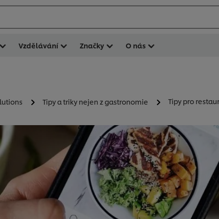
Vzdělávání
Značky
O nás
Tipy pro restau
lutions
Tipy a triky nejen z gastronomie