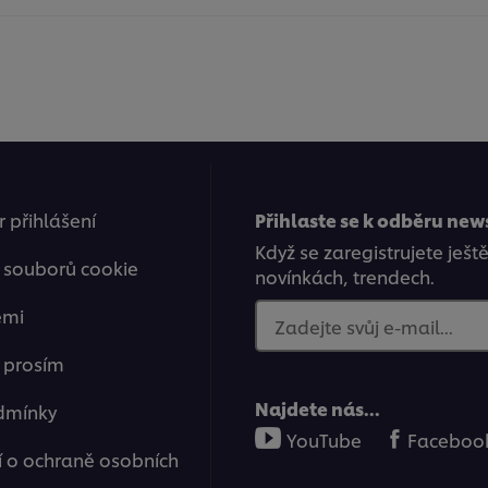
 přihlášení
Přihlaste se k odběru new
Když se zaregistrujete ješt
 souborů cookie
novínkách, trendech.
emi
Zadejte svůj e-mail...
e prosím
Najdete nás...
dmínky
YouTube
Faceboo
 o ochraně osobních