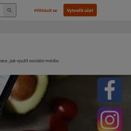
Přihlásit se
Vytvořit účet
race, jak využít sociální média