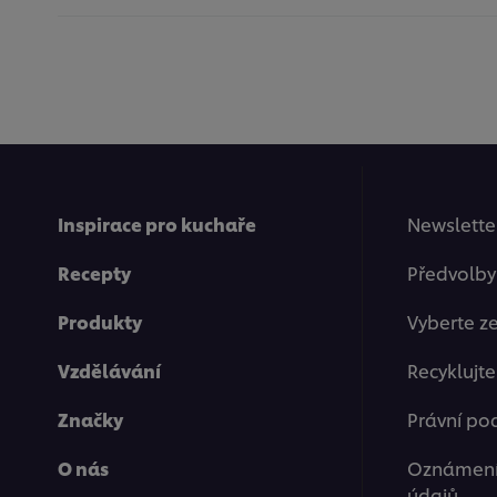
Inspirace pro kuchaře
Newsletter
Recepty
Předvolby
Produkty
Vyberte z
Vzdělávání
Recyklujt
Značky
Právní po
O nás
Oznámení
údajů