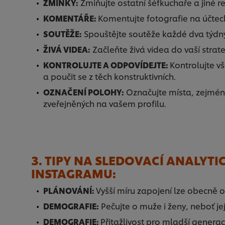
ZMÍNKY:
Zmiňujte ostatní šéfkuchaře a jiné r
KOMENTÁŘE:
Komentujte fotografie na účtec
SOUTĚŽE:
Spouštějte soutěže každé dva týdny
ŽIVÁ VIDEA:
Začleňte živá videa do vaší strat
KONTROLUJTE A ODPOVÍDEJTE:
Kontrolujte v
a poučit se z těch konstruktivních.
OZNAČENÍ POLOHY:
Označujte místa, zejména
zveřejněných na vašem profilu.
3. TIPY NA SLEDOVACÍ ANALYT
INSTAGRAMU:
PLÁNOVÁNÍ:
Vyšší míru zapojení lze obecně 
DEMOGRAFIE:
Pečujte o muže i ženy, neboť je
DEMOGRAFIE:
Přitažlivost pro mladší gener