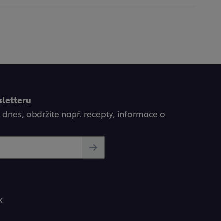
sletteru
ě dnes, obdržíte např. recepty, informace o
k