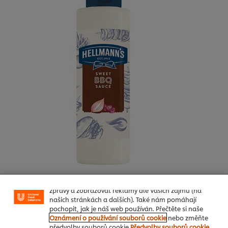
Používáme soubory cookies (a podobné techniky),
abychom mohli zlepšovat Vaše zkušenosti s naším
webem. Soubory cookies Vám umožňují využívat
některé funkce (jako je např. ukládání online
nákupního košíku), funkce sdílení na sociálních sítích
(pro Facebook, Instagram atd.) a přizpůsobovat
Jedním z nejslavnějších amerických klasických příspěvků ke
zprávy a zobrazovat reklamy dle Vašich zájmů (na
kultuře barbecue, tedy grilování, je stejnojmenná omáčka.
našich stránkách a dalších). Také nám pomáhají
Typická
sladce-uzená chuť
není hitem jen ve Spojených
pochopit, jak je náš web používán. Přečtěte si naše
Oznámení o používání souborů cookie
nebo změňte
státech, ale přesvědčí a nadchne i vaše
předvolby souborů cookie
Předvolby souborů cookie