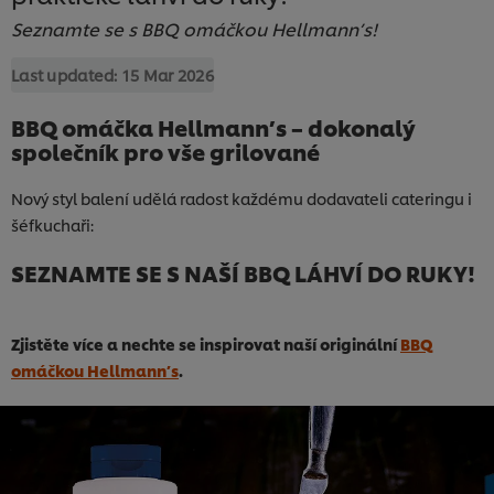
Seznamte se s BBQ omáčkou Hellmann’s!
Last updated:
15 Mar 2026
BBQ omáčka Hellmann’s – dokonalý
společník pro vše grilované
Nový styl balení udělá radost každému dodavateli cateringu i
šéfkuchaři:
SEZNAMTE SE S NAŠÍ BBQ LÁHVÍ DO RUKY!
Zjistěte více a nechte se inspirovat naší originální
BBQ
omáčkou Hellmann’s
.