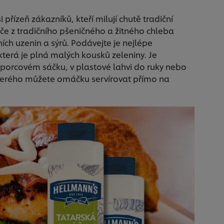
řízeň zákazníků, kteří milují chutě tradiční
iče z tradičního pšeničného a žitného chleba
h uzenin a sýrů. Podávejte je nejlépe
 která je plná malých kousků zeleniny. Je
noporcovém sáčku, v plastové lahvi do ruky nebo
kterého můžete omáčku servírovat přímo na