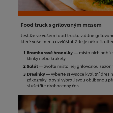
Food truck s grilovaným masem
Jestliže ve vašem food trucku vládne grilovan
které vaše menu ozvláštní. Zde je několik alt
Bramborové hranolky
— místo nich nabíze
klínky nebo krokety.
Salát
— zvolte místo něj grilovanou sezónn
Dresinky
— vyberte si vysoce kvalitní dresi
zákazníky, aby si vybrali svou oblíbenou pří
si ušetříte drahocenný čas.