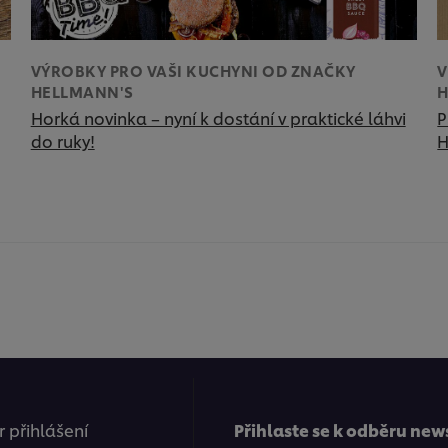
VÝROBKY PRO VAŠI KUCHYNI OD ZNAČKY
V
HELLMANN'S
H
Horká novinka – nyní k dostání v praktické láhvi
P
do ruky!
H
 přihlášení
Přihlaste se k odběru new