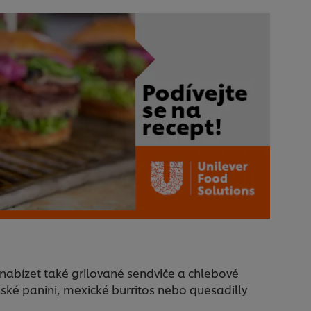
nabízet také grilované sendviče a chlebové
alské panini, mexické burritos nebo quesadilly