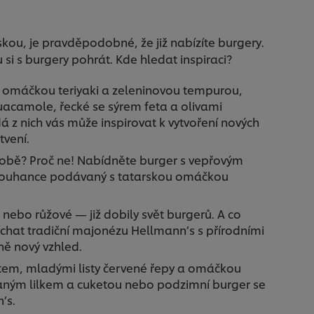
skou, je pravděpodobné, že již nabízíte burgery.
si s burgery pohrát. Kde hledat inspiraci?
 omáčkou teriyaki a zeleninovou tempurou,
uacamole, řecké se sýrem feta a olivami
á z nich vás může inspirovat k vytvoření nových
tvení.
obě? Proč ne! Nabídněte burger s vepřovým
rouhance podávaný s tatarskou omáčkou
nebo růžové — již dobily svět burgerů. A co
íchat tradiční majonézu Hellmann’s s přírodními
ně nový vzhled.
estem, mladými listy červené řepy a omáčkou
vaným lilkem a cuketou nebo podzimní burger se
’s.