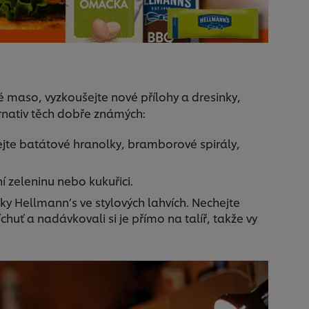
é maso, vyzkoušejte nové přílohy a dresinky,
ernativ těch dobře známých:
jte batátové hranolky, bramborové spirály,
í zeleninu nebo kukuřici.
nky Hellmann’s ve stylových lahvích. Nechejte
chuť a nadávkovali si je přímo na talíř, takže vy