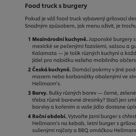
Food truck s burgery
Pokud je váš food truck vybavený grilovací de
Snadným způsobem, jak menu oživit, je trochu 
Mezinárodní kuchyně.
Japonské burgery s
mexické se pečenými fazolemi, salsou a g
Kalamata — je tolik různých kuchyní a každ
jídel pro nabídku vašeho mobilního občers
Česká kuchyně.
Domácí pokrmy v jiné pod
masem nebo karbanátky obalenými ve st
Hellmann’s.
Barvy.
Bulky různých barev — černé, zelené 
třeba různě barevné dresinky? Stačí jen sm
barvivy a kořením a vaše jídlo dostane úpl
Roční období.
Vytvořte jarní burger s chř
Hellmann’s na kebab, letní burger s grilo
sušenými rajčaty a BBQ omáčkou Hellmann