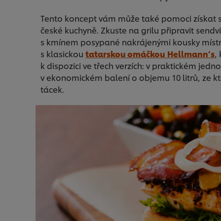
Tento koncept vám může také pomoci získat si p
české kuchyně. Zkuste na grilu připravit sendv
s kmínem posypané nakrájenými kousky místníc
s klasickou
tatarskou omáčkou
Hellmann’s
,
k dispozici ve třech verzích: v praktickém jed
v ekonomickém balení o objemu 10 litrů, ze 
tácek.