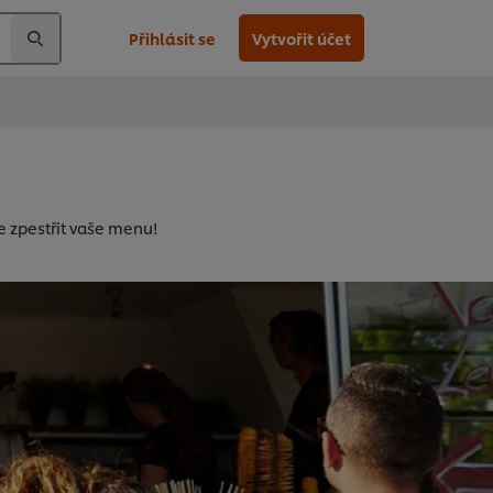
Přihlásit se
Vytvořit účet
e zpestřit vaše menu!