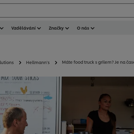
Vzdělávání
Značky
O nás
Máte food truck s grilem? Je na čas
lutions
Hellmann's