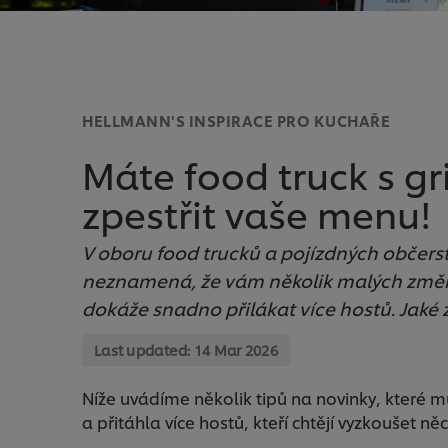
HELLMANN'S INSPIRACE PRO KUCHAŘE
Máte food truck s gr
zpestřit vaše menu!
V oboru food trucků a pojízdných občerst
neznamená, že vám několik malých změ
dokáže snadno přilákat více hostů. Jaké 
Last updated:
14 Mar 2026
Níže uvádíme několik tipů na novinky, které m
a přitáhla více hostů, kteří chtějí vyzkoušet n