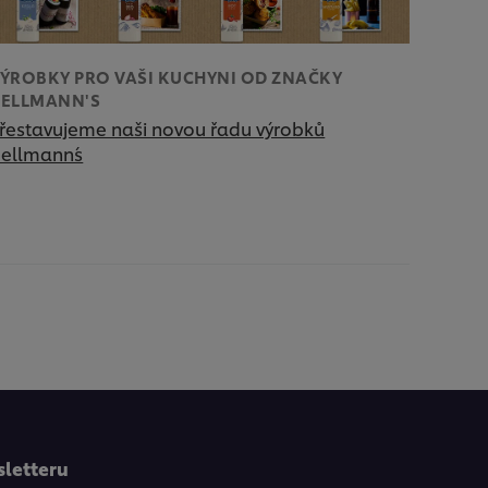
ÝROBKY PRO VAŠI KUCHYNI OD ZNAČKY
ELLMANN'S
řestavujeme naši novou řadu výrobků
ellmann´s
sletteru