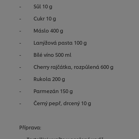
- Sůl 10 g
- Cukr 10 g
- Máslo 400 g
- Lanýžová pasta 100 g
- Bílé víno 500 ml
- Cherry rajčátka, rozpůlená 600 g
- Rukola 200 g
- Parmezán 150 g
- Černý pepř, drcený 10 g
Příprava: