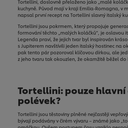
Tortellini, doslovně přeloženo jako „malé koláč
kuchyně. Původ mají v kraji Emilia-Romagna, v
napsal první recept na Tortellini slavný italský
Tortellini jsou pokrmem, který propojuje generac
formování těchto „malých koláčků“, je oslavou 
Legenda praví, že jejich tvar byl inspirován krá
s Jupiterem navštívili jeden italský hostinec na o
pak tento pár pozoroval klíčovou dírkou, ale jedi
z jeho tvaru tak okouzlen, že okamžitě běžel do 
Tortellini: pouze hlavní
polévek?
Tortellini jsou těstoviny plněné nejčastěji ve
bývají podávány v čirém vývaru – známé jako „t
omáčkou. Ovšem postupem času vzniklo nespočet 