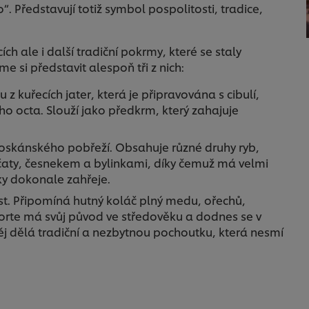
o“. Představují totiž symbol pospolitosti, tradice,
ch ale i další tradiční pokrmy, které se staly
 si představit alespoň tři z nich:
z kuřecích jater, která je připravována s cibulí,
ho octa. Slouží jako předkrm, který zahajuje
 toskánského pobřeží. Obsahuje různé druhy ryb,
rajčaty, česnekem a bylinkami, díky čemuž má velmi
íky dokonale zahřeje.
st. Připomíná hutný koláč plný medu, ořechů,
orte má svůj původ ve středověku a dodnes se v
ěj dělá tradiční a nezbytnou pochoutku, která nesmí