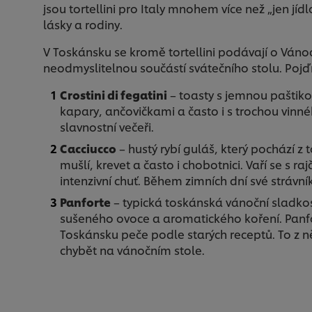
jsou tortellini pro Italy mnohem více než „jen jídl
lásky a rodiny.
V Toskánsku se kromě tortellini podávají o Vánocí
neodmyslitelnou součástí svátečního stolu. Pojďme
Crostini di fegatini
– toasty s jemnou paštikou 
kapary, ančovičkami a často i s trochou vinné
slavnostní večeři.
Cacciucco
– hustý rybí guláš, který pochází z
mušlí, krevet a často i chobotnici. Vaří se s 
intenzivní chuť. Během zimních dní své strávn
Panforte
– typická toskánská vánoční sladko
sušeného ovoce a aromatického koření. Panf
Toskánsku peče podle starých receptů. To z n
chybět na vánočním stole.