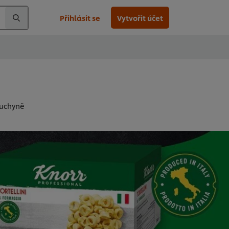
Přihlásit se
Vytvořit účet
 kuchyně