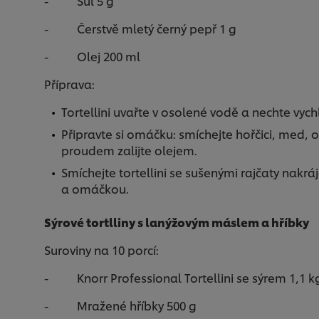
- Sůl 5 g
- Čerstvě mletý černý pepř 1 g
- Olej 200 ml
Příprava:
Tortellini uvařte v osolené vodě a nechte vyc
Připravte si omáčku: smíchejte hořčici, med, 
proudem zalijte olejem.
Smíchejte tortellini se sušenými rajčaty nakr
a omáčkou.
Sýrové tortlliny s lanýžovým máslem a hříbky
Suroviny na 10 porcí:
- Knorr Professional Tortellini se sýrem 1,1 k
- Mražené hříbky 500 g