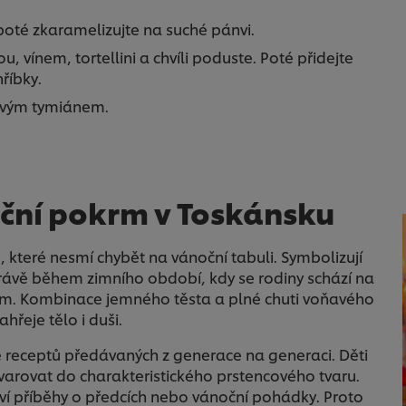
 poté zkaramelizujte na suché pánvi.
 vínem, tortellini a chvíli poduste. Poté přidejte
říbky.
tvým tymiánem.
noční pokrm v Toskánsku
, které nesmí chybět na vánoční tabuli. Symbolizují
rávě během zimního období, kdy se rodiny schází na
nam. Kombinace jemného těsta a plné chuti voňavého
hřeje tělo i duši.
le receptů předávaných z generace na generaci. Děti
a tvarovat do charakteristického prstencového tvaru.
áví příběhy o předcích nebo vánoční pohádky. Proto