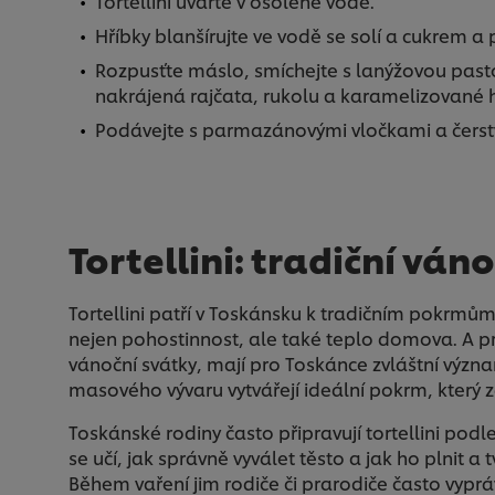
Tortellini uvařte v osolené vodě.
Hříbky blanšírujte ve vodě se solí a cukrem a
Rozpusťte máslo, smíchejte s lanýžovou pastou,
nakrájená rajčata, rukolu a karamelizované h
Podávejte s parmazánovými vločkami a čers
Tortellini: tradiční vá
Tortellini patří v Toskánsku k tradičním pokrmům
nejen pohostinnost, ale také teplo domova. A p
vánoční svátky, mají pro Toskánce zvláštní výz
masového vývaru vytvářejí ideální pokrm, který za
Toskánské rodiny často připravují tortellini pod
se učí, jak správně vyválet těsto a jak ho plnit 
Během vaření jim rodiče či prarodiče často vypr