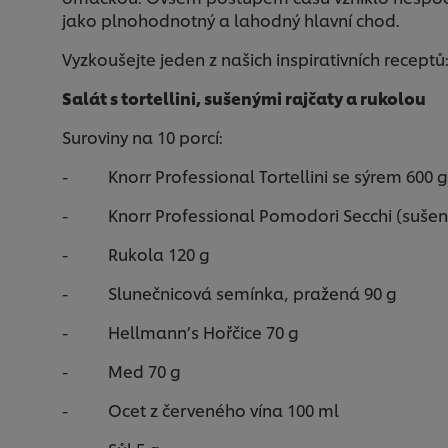
jako plnohodnotný a lahodný hlavní chod.
Vyzkoušejte jeden z našich inspirativních receptů
Salát s tortellini, sušenými rajčaty a rukolou
Suroviny na 10 porcí:
- Knorr Professional Tortellini se sýrem 600 g
- Knorr Professional Pomodori Secchi (sušená
- Rukola 120 g
- Slunečnicová semínka, pražená 90 g
- Hellmann’s Hořčice 70 g
- Med 70 g
- Ocet z červeného vína 100 ml