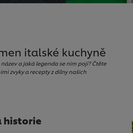
kámen italské kuchyně
ich název a jaká legenda se nim pojí? Čtěte
ími zvyky a recepty z dílny našich
a historie