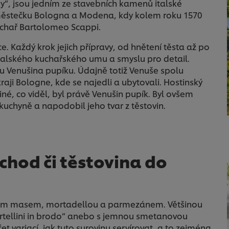
ky“, jsou jedním ze stavebních kamenů italské
 městečku Bologna a Modena, kdy kolem roku 1570
 kuchař Bartolomeo Scappi.
e. Každý krok jejich přípravy, od hnětení těsta až po
italského kuchařského umu a smyslu pro detail.
sou Venušina pupíku. Údajně totiž Venuše spolu
kraji Bologne, kde se najedli a ubytovali. Hostinský
né, co viděl, byl právě Venušin pupík. Byl ovšem
kuchyně a napodobil jeho tvar z těstovin.
 chod či těstovina do
přovým masem, mortadellou a parmezánem. Většinou
ortellini in brodo“ anebo s jemnou smetanovou
variací, jak tuto surovinu servírovat, a to zejména