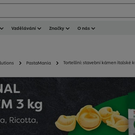
Vzdělávání
Značky
O nás
Tortellini: stavební kámen italské
lutions
PastaMania