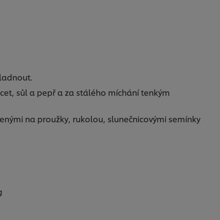
hladnout.
ocet, sůl a pepř a za stálého míchání tenkým
ájenými na proužky, rukolou, slunečnicovými semínky
g