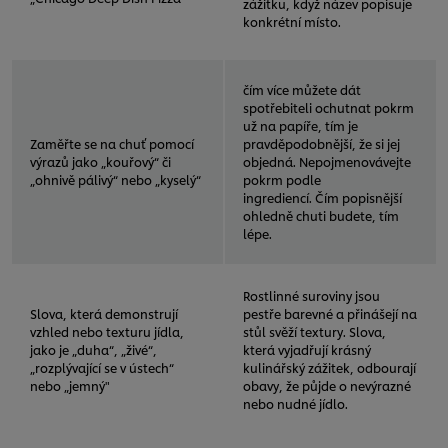
zážitku, když název popisuje
konkrétní místo.
čím více můžete dát
spotřebiteli ochutnat pokrm
už na papíře, tím je
Zaměřte se na chuť pomocí
pravděpodobnější, že si jej
výrazů jako „kouřový“ či
objedná. Nepojmenovávejte
„ohnivě pálivý“ nebo „kyselý“
pokrm podle
ingrediencí. Čím popisnější
ohledně chuti budete, tím
lépe.
Rostlinné suroviny jsou
Slova, která demonstrují
pestře barevné a přinášejí na
vzhled nebo texturu jídla,
stůl svěží textury. Slova,
jako je „duha“, „živé“,
která vyjadřují krásný
„rozplývající se v ústech“
kulinářský zážitek, odbourají
nebo „jemný"
obavy, že půjde o nevýrazné
nebo nudné jídlo.