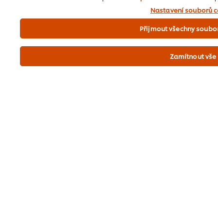
O nás
souborů cookie
(můžete tak učinit kdykoli). Kliknutím 
Nastavení souborů c
používáním souborů cookies.
Přijmout všechny soubo
Newsletter přihlášení
Předvolby souborů cookie
Zamítnout vše
Vyberte zemi
Recyklujte prosím
Právní podmínky
Oznámení o ochraně osobních údajů
Oznámení o používání souborů cookie
Mapa stránek
Dostupnost