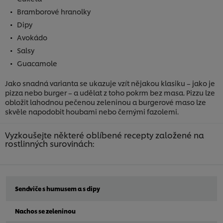
Bramborové hranolky
Dipy
Avokádo
Salsy
Guacamole
Jako snadná varianta se ukazuje vzít nějakou klasiku – jako je
pizza nebo burger – a udělat z toho pokrm bez masa. Pizzu lze
obložit lahodnou pečenou zeleninou a burgerové maso lze
skvěle napodobit houbami nebo černými fazolemi.
Vyzkoušejte některé oblíbené recepty založené na
rostlinných surovinách:
Sendviče s humusem a s dipy
Nachos se zeleninou