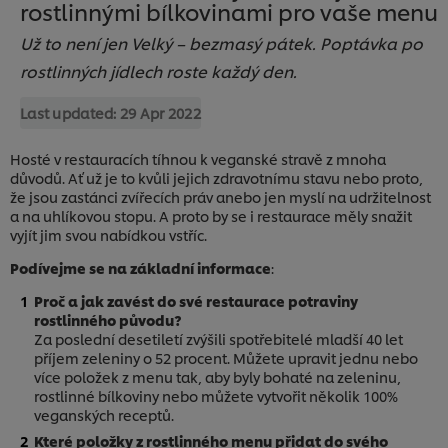
rostlinnými bílkovinami pro vaše menu
Už to není jen Velký – bezmasý pátek. Poptávka po
rostlinných jídlech roste každý den.
Last updated:
29 Apr 2022
Hosté v restauracích tíhnou k veganské stravě z mnoha
důvodů. Ať už je to kvůli jejich zdravotnímu stavu nebo proto,
že jsou zastánci zvířecích práv anebo jen myslí na udržitelnost
a na uhlíkovou stopu. A proto by se i restaurace měly snažit
vyjít jim svou nabídkou vstříc.
Podívejme se na základní informace
:
Proč a jak zavést do své restaurace potraviny
rostlinného původu?
Za poslední desetiletí zvýšili spotřebitelé mladší 40 let
příjem zeleniny o 52 procent. Můžete upravit jednu nebo
více položek z menu tak, aby byly bohaté na zeleninu,
rostlinné bílkoviny nebo můžete vytvořit několik 100%
veganských receptů.
Které položky z rostlinného menu přidat do svého