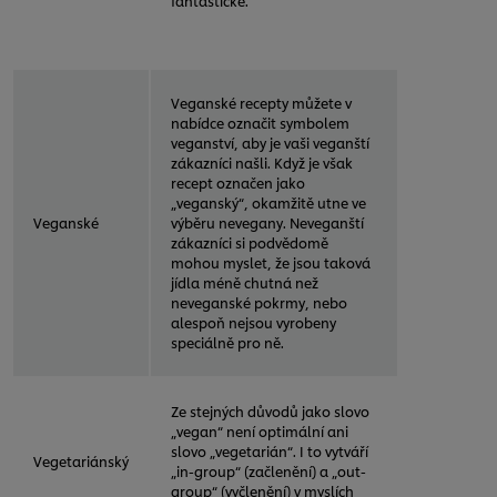
fantastické.
Veganské recepty můžete v
nabídce označit symbolem
veganství, aby je vaši veganští
zákazníci našli. Když je však
recept označen jako
„veganský“, okamžitě utne ve
Veganské
výběru nevegany. Neveganští
zákazníci si podvědomě
mohou myslet, že jsou taková
jídla méně chutná než
neveganské pokrmy, nebo
alespoň nejsou vyrobeny
speciálně pro ně.
Ze stejných důvodů jako slovo
„vegan“ není optimální ani
slovo „vegetarián“. I to vytváří
Vegetariánský
„in-group“ (začlenění) a „out-
group“ (vyčlenění) v myslích