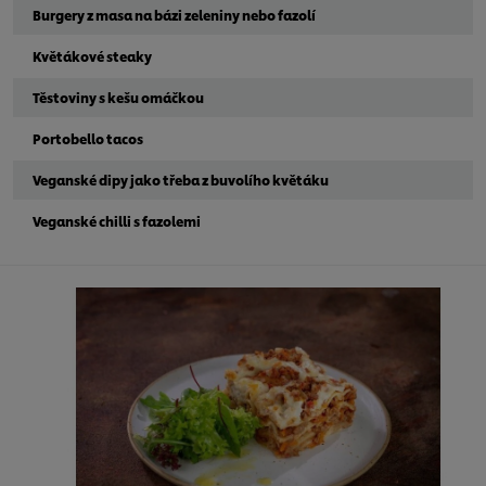
Burgery z masa na bázi zeleniny nebo fazolí
Květákové steaky
Těstoviny s kešu omáčkou
Portobello tacos
Veganské dipy jako třeba z buvolího květáku
Veganské chilli s fazolemi