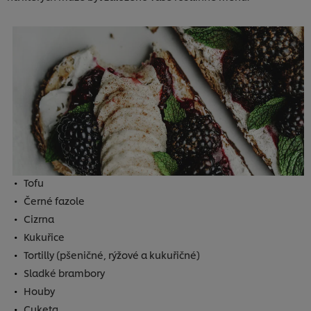
Tofu
Černé fazole
Cizrna
Kukuřice
Tortilly (pšeničné, rýžové a kukuřičné)
Sladké brambory
Houby
Cuketa