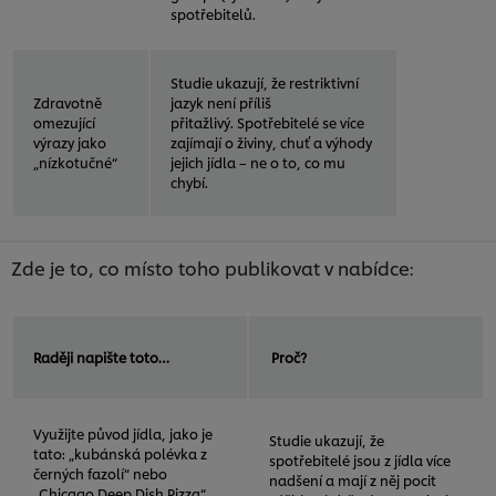
spotřebitelů.
Studie ukazují, že restriktivní
Zdravotně
jazyk není příliš
omezující
přitažlivý. Spotřebitelé se více
výrazy jako
zajímají o živiny, chuť a výhody
„nízkotučné“
jejich jídla – ne o to, co mu
chybí.
Zde je to, co místo toho publikovat v nabídce:
Raději napište toto…
Proč?
Využijte původ jídla, jako je
Studie ukazují, že
tato: „kubánská polévka z
spotřebitelé jsou z jídla více
černých fazolí“ nebo
nadšení a mají z něj pocit
„Chicago Deep Dish Pizza“