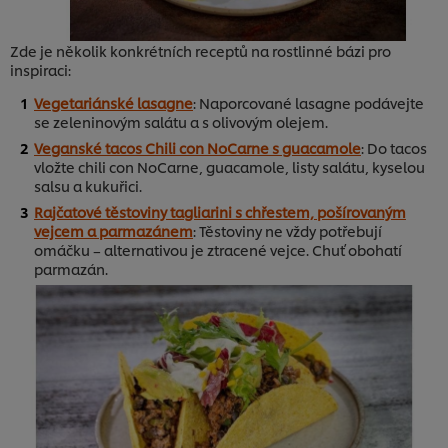
Zde je několik konkrétních receptů na rostlinné bázi pro
inspiraci:
Vegetariánské lasagne
: Naporcované lasagne podávejte
se zeleninovým salátu a s olivovým olejem.
Veganské tacos Chili con NoCarne s guacamole
: Do tacos
vložte chili con NoCarne, guacamole, listy salátu, kyselou
salsu a kukuřici.
Rajčatové těstoviny tagliarini s chřestem, pošírovaným
vejcem a parmazánem
: Těstoviny ne vždy potřebují
omáčku – alternativou je ztracené vejce. Chuť obohatí
parmazán.