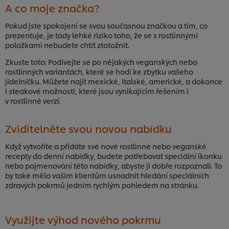
A co moje značka?
Pokud jste spokojeni se svou současnou značkou a tím, co
prezentuje, je tady lehké riziko toho, že se s rostlinnými
položkami nebudete chtít ztotožnit.
Zkuste toto: Podívejte se po nějakých veganských nebo
rostlinných variantách, které se hodí ke zbytku vašeho
jídelníčku. Můžete najít mexické, italské, americké, a dokonce
i steakové možnosti, které jsou vynikajícím řešením i
v rostlinné verzi.
Zviditelněte svou novou nabídku
Když vytvoříte a přidáte své nové rostlinné nebo veganské
recepty do denní nabídky, budete potřebovat speciální ikonku
nebo pojmenování této nabídky, abyste ji dobře rozpoznali. To
by také mělo vašim klientům usnadnit hledání speciálních
zdravých pokrmů jedním rychlým pohledem na stránku.
Využijte výhod nového pokrmu