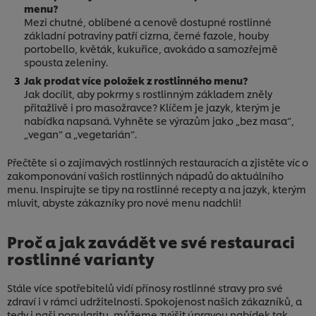
menu?
Mezi chutné, oblíbené a cenově dostupné rostlinné
základní potraviny patří cizrna, černé fazole, houby
portobello, květák, kukuřice, avokádo a samozřejmě
spousta zeleniny.
Jak prodat více položek z rostlinného menu?
Jak docílit, aby pokrmy s rostlinným základem zněly
přitažlivě i pro masožravce? Klíčem je jazyk, kterým je
nabídka napsaná. Vyhněte se výrazům jako „bez masa“,
„vegan“ a „vegetarián“.
Přečtěte si o zajímavých rostlinných restauracích a zjistěte víc o
zakomponování vašich rostlinných nápadů do aktuálního
menu. Inspirujte se tipy na rostlinné recepty a na jazyk, kterým
mluvit, abyste zákazníky pro nové menu nadchli!
Proč a jak zavádět ve své restauraci
rostlinné varianty
Stále více spotřebitelů vidí přínosy rostlinné stravy pro své
zdraví i v rámci udržitelnosti. Spokojenost našich zákazníků, a
tedy i naši popularitu, můžeme zvýšit úpravou nabídek tak,