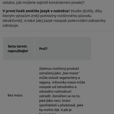
otázka, jak můžete zajistit konzistentní prodej?
V první řadě změňte jazyk v nabídce!
Studie zjistily, díky
kterým výrazům znějí potraviny rostlinného původu
atraktivněji, a také jaký jazyk naopak potenciální zákazníky
odrazuje.
Tento termín
Proč?
nepoužívejte!
Zatímco rostlinný produkt
označený jako „bez masa“
může oslovit vegetariány a
vegany, milovníky masa může
naopak od lahodného a
zdravého rozhodnutí
Bez masa
odradit. Zaměření se na to,
jaké jídlo není, brání
spotřebiteli v představě, jaké
by mohlo být. A jak je