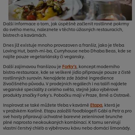
Další informace o tom, jak úspěšně začlenit rostlinné pokrmy
do svého menu, naleznete v těchto úžasných restauracích,
bistrech a kavárnách.
Dnes již existuje mnoho provozoven a franšíz, jako je třeba
Loving Hut, banh-mi-ba, Curryhouse nebo Dhaba Beas, kde se
najíte pouze vegetariánsky či vegansky.
Další zajímavou franšízou je
Forky’s
, koncept moderního
bistra-restaurace, kde se veškeré jídlo připravuje pouze z čistě
rostlinných surovin. Nenajdete zde žádné ingredience
živočišného původu. V prodejních regálech i na talíři najdete
veganské speciality z celého světa, stejně jako výběrové
produkty značky Forky’s. Pobočku mají v Praze, Brně a Ostravě.
Inspirovat se také můžete třeba v kavárně
Etapa
, která je
v pražském Karlíně. Etapu založili foodblogeři Gábi a Petr a pro
své hosty připravují úchvatné barevné zeleninové brunche
plné naprosto neokoukaných kombinací. K tomu servírují
vlastní čerstvý chléb a výběrovou kávu nebo domácí limonády.