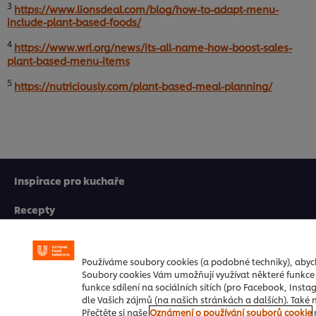
3
https://www.lionsdeal.com/blog/how-to-adapt-menu-
include-plant-based-foods/
4
https://www.wri.org/news/its-all-name-how-boost-sales-
plant-based-menu-items
5
https://nutriciously.com/plant-based-meal-planning/
Inspirace pro kuchaře
Recepty
Produkty
Používáme soubory cookies (a podobné techniky), aby
Vzdělávání
Soubory cookies Vám umožňují využívat některé funkce 
funkce sdílení na sociálních sítích (pro Facebook, Ins
Značky
dle Vašich zájmů (na našich stránkách a dalších). Také
Přečtěte si naše
Oznámení o používání souborů cookie