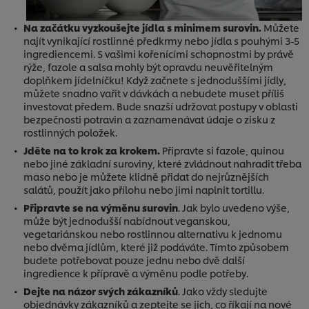
Na začátku vyzkoušejte jídla s minimem surovin.
Můžete
najít vynikající rostlinné předkrmy nebo jídla s pouhými 3-5
ingrediencemi. S vašimi kořenícími schopnostmi by právě
rýže, fazole a salsa mohly být opravdu neuvěřitelným
doplňkem jídelníčku! Když začnete s jednoduššími jídly,
můžete snadno vařit v dávkách a nebudete muset příliš
investovat předem. Bude snazší udržovat postupy v oblasti
bezpečnosti potravin a zaznamenávat údaje o zisku z
rostlinných položek.
Jděte na to krok za krokem.
Připravte si fazole, quinou
nebo jiné základní suroviny, které zvládnout nahradit třeba
maso nebo je můžete klidně přidat do nejrůznějších
salátů, použít jako přílohu nebo jimi naplnit tortillu.
Připravte se na výměnu surovin
. Jak bylo uvedeno výše,
může být jednodušší nabídnout veganskou,
vegetariánskou nebo rostlinnou alternativu k jednomu
nebo dvěma jídlům, které již podáváte. Tímto způsobem
budete potřebovat pouze jednu nebo dvě další
ingredience k přípravě a výměnu podle potřeby.
Dejte na názor svých zákazníků
. Jako vždy sledujte
objednávky zákazníků a zeptejte se jich, co říkají na nové