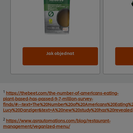
Jak objednat
1
https://thebeet.com/the-number-of-americans-eating-
plant-based-has-passed-9-7-million-survey-
finds/#:~:text=The%20Number%20of%20Americans%20Eating%
Lucy%20Danziger&text=A%20new%20study%20has%20revealed,o
2
https://www.qsrautomations.com/blog/restaurant-
management/veganized-menu/