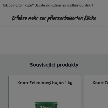
Tak co na to říkáte? Už jste naladěni na rostlinnou vlnu?
Erfahre mehr zur pflanzenbasierten Küche
Související produkty
Knorr Zeleninový bujón 1 kg
Knorr Z