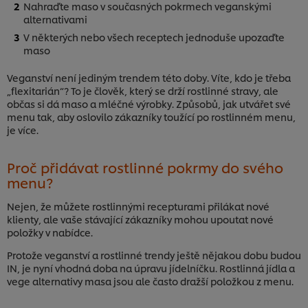
Nahraďte maso v současných pokrmech veganskými
alternativami
V některých nebo všech receptech jednoduše upozaďte
maso
Veganství není jediným trendem této doby. Víte, kdo je třeba
„flexitarián“? To je člověk, který se drží rostlinné stravy, ale
občas si dá maso a mléčné výrobky. Způsobů, jak utvářet své
menu tak, aby oslovilo zákazníky toužící po rostlinném menu,
je více.
Proč přidávat rostlinné pokrmy do svého
menu?
Nejen, že můžete rostlinnými recepturami přilákat nové
klienty, ale vaše stávající zákazníky mohou upoutat nové
položky v nabídce.
Protože veganství a rostlinné trendy ještě nějakou dobu budou
IN, je nyní vhodná doba na úpravu jídelníčku. Rostlinná jídla a
vege alternativy masa jsou ale často dražší položkou z menu.