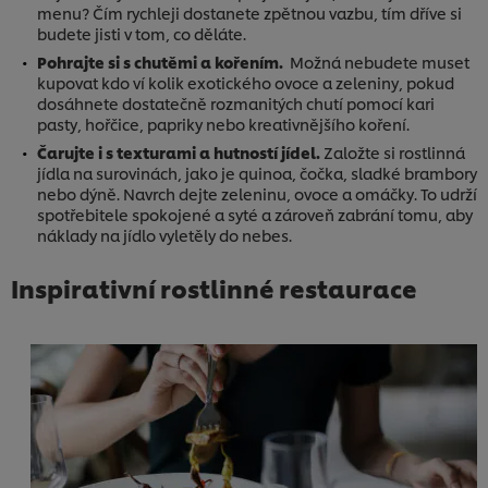
menu? Čím rychleji dostanete zpětnou vazbu, tím dříve si
budete jisti v tom, co děláte.
Pohrajte si s chutěmi a kořením.
Možná nebudete muset
kupovat kdo ví kolik exotického ovoce a zeleniny, pokud
dosáhnete dostatečně rozmanitých chutí pomocí kari
pasty, hořčice, papriky nebo kreativnějšího koření.
Čarujte i s texturami a hutností jídel.
Založte si rostlinná
jídla na surovinách, jako je quinoa, čočka, sladké brambory
nebo dýně. Navrch dejte zeleninu, ovoce a omáčky. To udrží
spotřebitele spokojené a syté a zároveň zabrání tomu, aby
náklady na jídlo vyletěly do nebes.
Inspirativní rostlinné restaurace