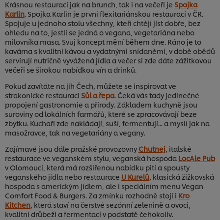
Krásnou restaurací jak na brunch, tak i na večeři je
Spojka
Karlín
. Spojka Karlín je první flexitariánskou restaurací v ČR.
Spojuje u jednoho stolu všechny, kteří chtějí jíst dobře, bez
ohledu na to, jestli se jedná o vegana, vegetariána nebo
milovníka masa. Svůj koncept mění během dne. Ráno je to
kavárna s kvalitní kávou a vydatnými snídaněmi, v době obědů
servírují nutričně vyvážená jídla a večer si zde dáte zážitkovou
večeři se širokou nabídkou vín a drinků.
Pokud zavítáte na jih Čech, můžete se inspirovat ve
strakonické restauraci
Sůl a řepa
. Čeká vás tady jedinečné
propojení gastronomie a přírody. Základem kuchyně jsou
suroviny od lokálních farmářů, které se zpracovávají beze
zbytku. Kuchaři zde nakládají, suší, fermentují... a myslí jak na
masožravce, tak na vegetariány a vegany.
Zajímavé jsou dále pražské provozovny
Chutnej
, italské
restaurace ve veganském stylu, veganská hospoda
LocAle Pub
v Olomouci, která má rozšířenou nabídku pití a spousty
veganského jídla nebo restaurace
U Kurelů
, klasická žižkovská
hospoda s americkým jídlem, ale i speciálním menu Vegan
Comfort Food & Burgers. Za zmínku rozhodně stojí i
Kro
Kitchen
, která staví na čerstvé sezónní zelenině a ovoci,
kvalitní drůbeži a fermentaci v podstatě čehokoliv.