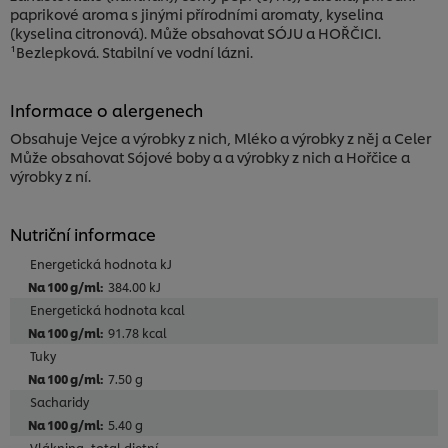
paprikové aroma s jinými přírodními aromaty, kyselina
(kyselina citronová). Může obsahovat SÓJU a HOŘČICI.
¹Bezlepková. Stabilní ve vodní lázni.
Informace o alergenech
Obsahuje Vejce a výrobky z nich, Mléko a výrobky z něj a Celer
Může obsahovat Sójové boby a a výrobky z nich a Hořčice a
výrobky z ní.
Nutriční informace
Energetická hodnota kJ
384.00 kJ
Energetická hodnota kcal
91.78 kcal
Tuky
Používáme soubory cookies (a podobné techniky),
7.50 g
abychom mohli zlepšovat Vaše zkušenosti s naším
Sacharidy
webem. Soubory cookies Vám umožňují využívat
5.40 g
některé funkce (jako je např. ukládání online
nákupního košíku), funkce sdílení na sociálních sítích
Vláknina, total dietní