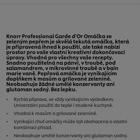
Knorr Professional Garde d'Or Omáčka se
zeleným pepřem je skvělá tekutá omáčka, která
je připravená ihned k použití, ale také nabízí
prostor pro vaše vlastní kreativní dokončovací
úpravy. Vhodná pro všechny vaše recepty.
Snadno použitelná na pánvi, v troubě, pod
salamandrem, v mikrovlnné troubě a v bain
marie vaně. Pepřová omáčka je vynikajícím
doplňkem k masům a grilované zelenině.
Neobsahuje žádné umělé konzervanty ani
glutaman sodný. Bez lepku.
Rychlá příprava, se vždy vynikajícím výsledkem.
Univerzální použití do teplé i studené kuchyně.
Vhodná k masům a grilované zelenině.
Vynikající chuť omáčky může být obohacena o vlastní
kombinaci přísad.
Neobsahuje umělé konzervanty ani glutaman sodný.