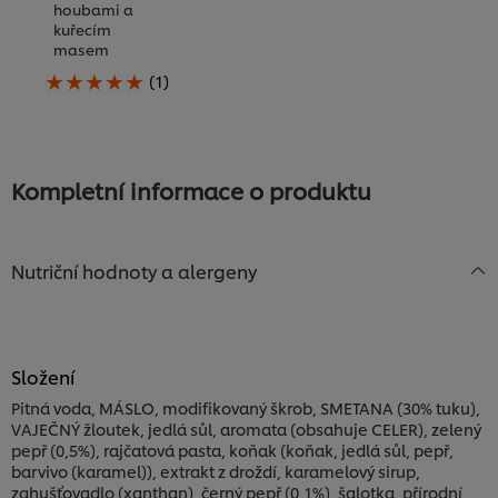
houbami a
kuřecím
masem
Průměrné
(1)
hodnocení
této
Tagliatelle
s
houbami
Kompletní informace o produktu
a
kuřecím
masem
je
Nutriční hodnoty a alergeny
5.0
z
5
z
1
hodnocení.
Složení
Pitná voda, MÁSLO, modifikovaný škrob, SMETANA (30% tuku),
VAJEČNÝ žloutek, jedlá sůl, aromata (obsahuje CELER), zelený
pepř (0,5%), rajčatová pasta, koňak (koňak, jedlá sůl, pepř,
barvivo (karamel)), extrakt z droždí, karamelový sirup,
zahušťovadlo (xanthan), černý pepř (0,1%), šalotka, přírodní