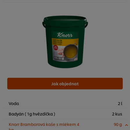
Jak objednat
Voda
2 l
Používáme soubory cookies (a podobné techniky),
Badyán ( 1g hvězdička )
2 kus
abychom mohli zlepšovat Vaše zkušenosti s naším
webem. Soubory cookies Vám umožňují využívat některé
Knorr Bramborová kaše s mlékem 4
90 g
funkce (jako je např. ukládání online nákupního košíku),
kg