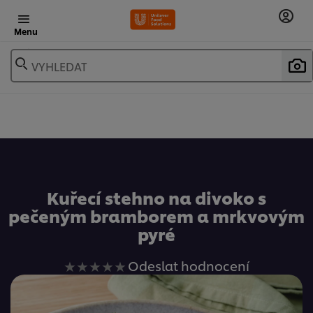
Menu
VYHLEDAT
Oblíbené
Kuřecí stehno na divoko s
pečeným bramborem a mrkvovým
pyré
Pro
Odeslat hodnocení
tuto
recipe