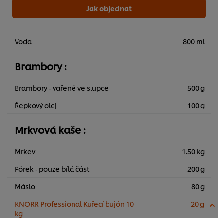
Jak objednat
Voda
800 ml
Brambory :
Brambory - vařené ve slupce
500 g
Řepkový olej
100 g
Mrkvová kaše :
Mrkev
1.50 kg
Pórek - pouze bílá část
200 g
Máslo
80 g
KNORR Professional Kuřecí bujón 10
20 g
kg