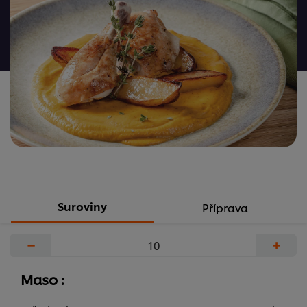
nebyla
odeslána
žádná
hodnocení
Suroviny
Příprava
−
+
Maso :