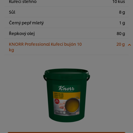
Kuřecí stehno
10 kus
Sůl
8 g
Černý pepř mletý
1 g
Řepkový olej
80 g
KNORR Professional Kuřecí bujón 10
20 g
kg