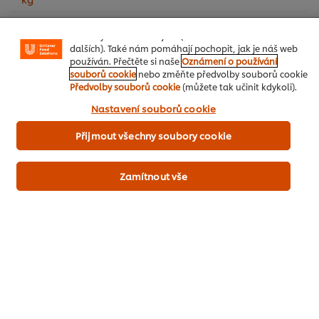
funkce sdílení na sociálních sítích (pro Facebook,
Instagram atd.) a přizpůsobovat zprávy a zobrazovat
reklamy dle Vašich zájmů (na našich stránkách a
dalších). Také nám pomáhají pochopit, jak je náš web
používán. Přečtěte si naše
Oznámení o používání
souborů cookie
nebo změňte předvolby souborů cookie
Předvolby souborů cookie
(můžete tak učinit kdykoli).
Kliknutím na políčko „Souhlasím“ nám dáváte aktivní
Nastavení souborů cookie
souhlas s používáním souborů cookies.
Přijmout všechny soubory cookie
Zamítnout vše
Jak objednat
Smetana na vaření - 12%
200 ml
Červené fazole, konzervované
250 g