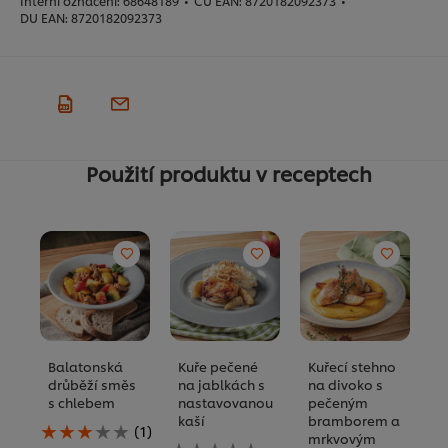
Interní označení:
68648189
•
CU EAN:
8720182092373
•
DU EAN:
8720182092373
Použití produktu v receptech
Balatonská
Kuře pečené
Kuřecí stehno
P
drůběží směs
na jablkách s
na divoko s
k
s chlebem
nastavovanou
pečeným
h
kaší
bramborem a
Průměrné
Pr
(1)
mrkvovým
hodnocení
Pro
tu