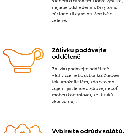
s ledem a citronem. Dobře vysušte,
nejlépe odstředěním. Díky tomu
zůstanou listy salátu čerstvé a
zelené.
Zálivku podávejte
odděleně
Zálivku podávejte odděleně
v lahvičce nebo džbánku. Zároveň
tak umožníte těm, kdo o to mají
zájem, jíst lehce a zdravě, neboť
mohou kontrolovat, kolik tuků
zkonzumují.
Vybírejte odrůdy salátů,