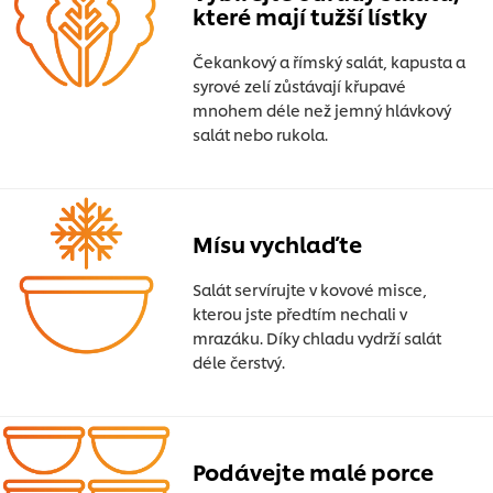
které mají tužší lístky
Čekankový a římský salát, kapusta a
syrové zelí zůstávají křupavé
mnohem déle než jemný hlávkový
salát nebo rukola.
Mísu vychlaďte
Salát servírujte v kovové misce,
kterou jste předtím nechali v
mrazáku. Díky chladu vydrží salát
déle čerstvý.
Podávejte malé porce