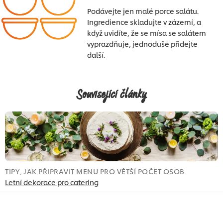
Podávejte jen malé porce salátu.
Ingredience skladujte v zázemí, a
když uvidíte, že se mísa se salátem
vyprazdňuje, jednoduše přidejte
další.
Související články
TIPY, JAK PŘIPRAVIT MENU PRO VĚTŠÍ POČET OSOB
T
Letní dekorace pro catering
J