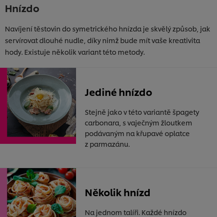
Hnízdo
Navíjení těstovin do symetrického hnízda je skvělý způsob, jak
servírovat dlouhé nudle, díky nimž bude mít vaše kreativita
hody. Existuje několik variant této metody.
Jediné hnízdo
Stejně jako v této variantě špagety
carbonara, s vaječným žloutkem
podávaným na křupavé oplatce
z parmazánu.
Několik hnízd
Používáme soubory cookies (a podobné techniky),
abychom mohli zlepšovat Vaše zkušenosti s naším
Na jednom talíři. Každé hnízdo
webem. Soubory cookies Vám umožňují využívat