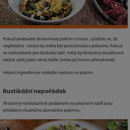
Pokud podáváte těstovinový pokrm v misce, ujistěte se, že
nepřetéká - miska by měla být plná zhruba z poloviny. Pokud
se rozhodnete pro hluboký talíř, měly by těstoviny dosáhnout
stejné výšky jako okraj talíře (nebo jej trochu převyšovat).
Hlavní ingredience rozložte nahoru na pokrm.
Rustikální nepořádek
Těstoviny nonšalantně podávané na plochém talíři jsou
příslibem chutného domácího pokrmu.