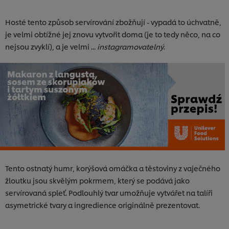
Hosté tento způsob servírování zbožňují - vypadá to úchvatně,
je velmi obtížné jej znovu vytvořit doma (je to tedy něco, na co
nejsou zvyklí), a je velmi ...
instagramovatelný
.
Tento ostnatý humr, korýšová omáčka a těstoviny z vaječného
žloutku jsou skvělým pokrmem, který se podává jako
servírovaná spleť. Podlouhlý tvar umožňuje vytvářet na talíři
asymetrické tvary a ingredience originálně prezentovat.