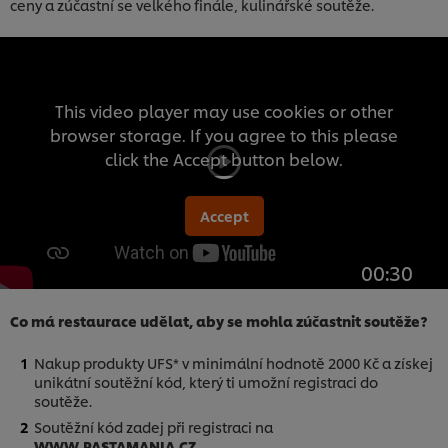
ceny a zúčastní se velkého finále, kulinářské soutěže.
This video player may use cookies or other
browser storage. If you agree to this please
click the Accept button below.
Accept
00:30
Co má restaurace udělat, aby se mohla zúčastnit soutěže?
Nakup produkty UFS* v minimální hodnotě 2000 Kč a získej
unikátní soutěžní kód, který ti umožní registraci do
soutěže.
Soutěžní kód zadej při registraci na
WWW.PASTAMANIA.CZ.