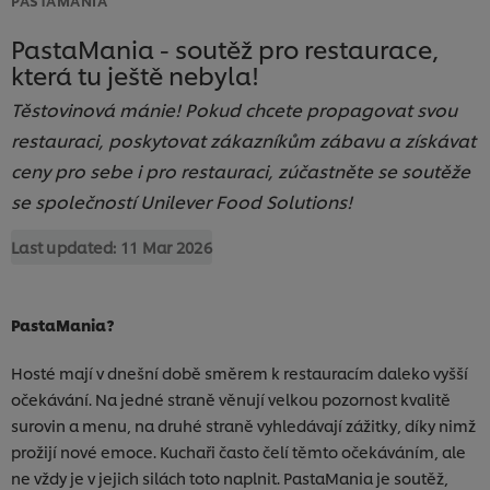
PastaMania - soutěž pro restaurace,
která tu ještě nebyla!
Těstovinová mánie! Pokud chcete propagovat svou
restauraci, poskytovat zákazníkům zábavu a získávat
ceny pro sebe i pro restauraci, zúčastněte se soutěže
se společností Unilever Food Solutions!
Last updated:
11 Mar 2026
PastaMania?
Hosté mají v dnešní době směrem k restauracím daleko vyšší
očekávání. Na jedné straně věnují velkou pozornost kvalitě
surovin a menu, na druhé straně vyhledávají zážitky, díky nimž
prožijí nové emoce. Kuchaři často čelí těmto očekáváním, ale
ne vždy je v jejich silách toto naplnit. PastaMania je soutěž,