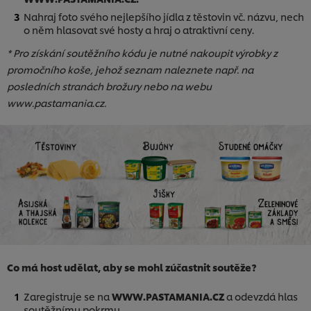
Nahraj foto svého nejlepšího jídla z těstovin vč. názvu, nech
o něm hlasovat své hosty a hraj o atraktivní ceny.
* Pro získání soutěžního kódu je nutné nakoupit výrobky z
promočního koše, jehož seznam naleznete např. na
posledních stranách brožury nebo na webu
www.pastamania.cz.
Co má host udělat, aby se mohl zúčastnit soutěže?
Zaregistruje se na
WWW.PASTAMANIA.CZ
a odevzdá hlas
soutěžnímu pokrmu.