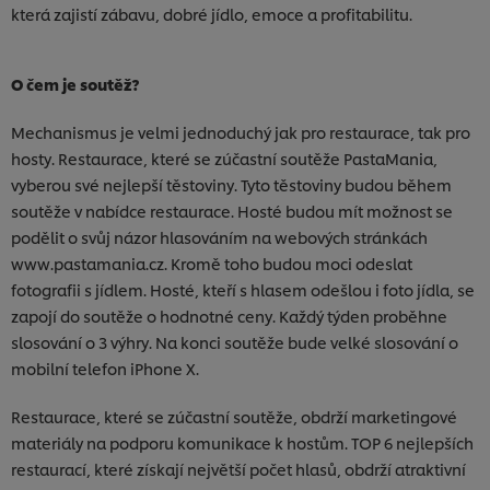
která zajistí zábavu, dobré jídlo, emoce a profitabilitu.
O čem je soutěž?
Mechanismus je velmi jednoduchý jak pro restaurace, tak pro
hosty. Restaurace, které se zúčastní soutěže PastaMania,
vyberou své nejlepší těstoviny. Tyto těstoviny budou během
soutěže v nabídce restaurace. Hosté budou mít možnost se
podělit o svůj názor hlasováním na webových stránkách
www.pastamania.cz. Kromě toho budou moci odeslat
fotografii s jídlem. Hosté, kteří s hlasem odešlou i foto jídla, se
zapojí do soutěže o hodnotné ceny. Každý týden proběhne
slosování o 3 výhry. Na konci soutěže bude velké slosování o
mobilní telefon iPhone X.
Restaurace, které se zúčastní soutěže, obdrží marketingové
materiály na podporu komunikace k hostům. TOP 6 nejlepších
restaurací, které získají největší počet hlasů, obdrží atraktivní