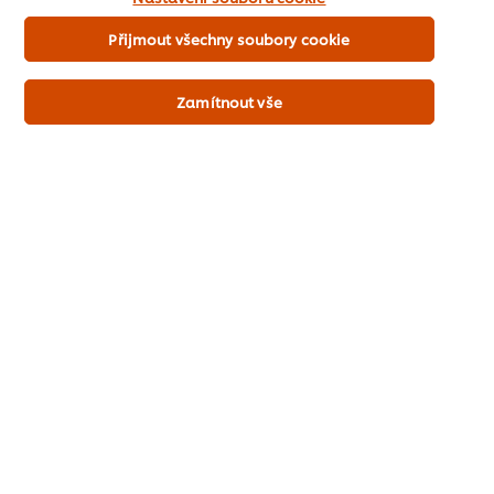
souborů cookies.
Přijmout všechny soubory cookie
Hellmann's Kečup - porcovaný 30 ml
Zamítnout vše
Jak objednat