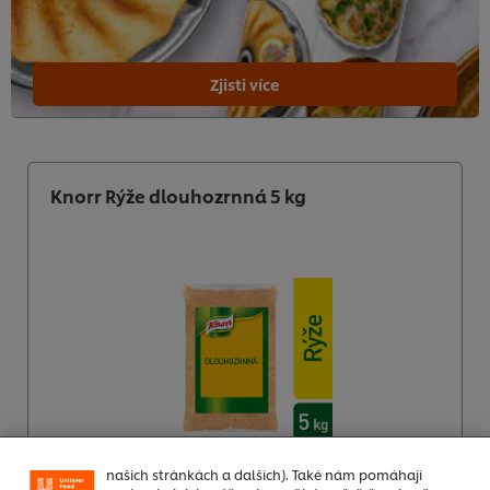
Zjisti více
Knorr Rýže dlouhozrnná 5 kg
Používáme soubory cookies (a podobné techniky),
abychom mohli zlepšovat Vaše zkušenosti s naším
webem. Soubory cookies Vám umožňují využívat
některé funkce (jako je např. ukládání online
nákupního košíku), funkce sdílení na sociálních sítích
(pro Facebook, Instagram atd.) a přizpůsobovat
zprávy a zobrazovat reklamy dle Vašich zájmů (na
našich stránkách a dalších). Také nám pomáhají