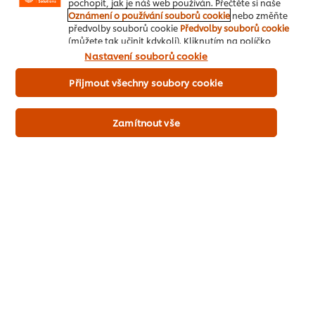
pochopit, jak je náš web používán. Přečtěte si naše
Jak objednat
Oznámení o používání souborů cookie
nebo změňte
předvolby souborů cookie
Předvolby souborů cookie
(můžete tak učinit kdykoli). Kliknutím na políčko
„Souhlasím“ nám dáváte aktivní souhlas s používáním
Nastavení souborů cookie
souborů cookies.
Přijmout všechny soubory cookie
Zamítnout vše
Inspirace pro kuchaře
Recepty
Produkty
Vzdělávání
Značky