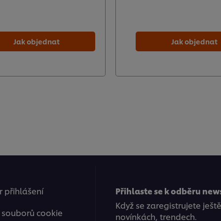
Jak objednat
Jak objednat
 přihlášení
Přihlaste se k odběru new
Když se zaregistrujete ješt
 souborů cookie
novínkách, trendech.