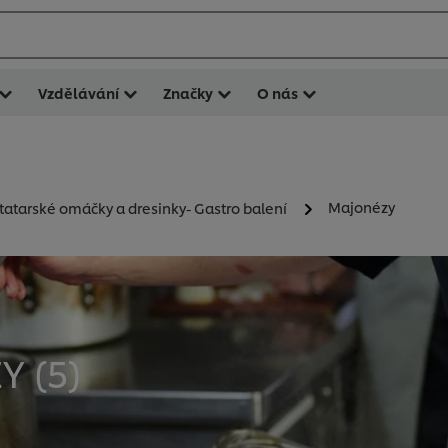
Vzdělávání
Značky
O nás
Majonézy
tatarské omáčky a dresinky- Gastro balení
Y (
5
)