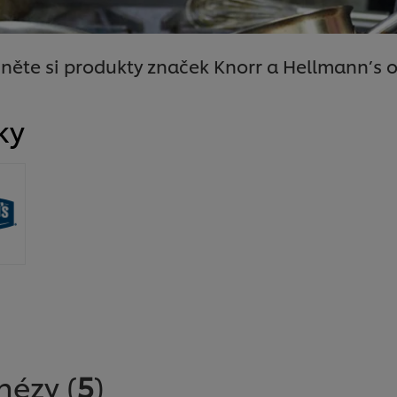
něte si produkty značek Knorr a Hellmann’s o
ky
nézy
(
5
)