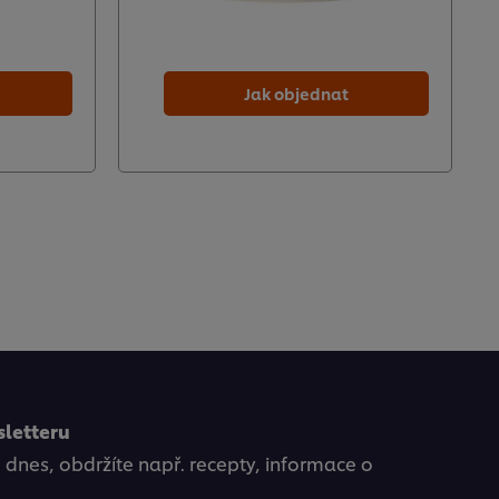
Jak objednat
sletteru
ě dnes, obdržíte např. recepty, informace o