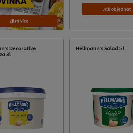
Jak objednat
Zjisti více
n's Decorative
Hellmann's Salad 5 l
a 3l