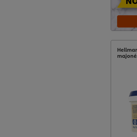
Hellman
majonéz