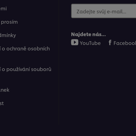
emi
Zadejte svůj e-mail...
e prosím
Najdete nás...
dmínky
YouTube
Faceboo
 o ochraně osobních
o používání souborů
ánek
st