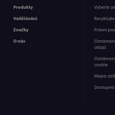
Produkty
Vyberte z
Vzdělávání
Recyklujt
Značky
Právní po
O nás
Oznámení
údajů
Oznámení 
cookie
Mapa str
Dostupno