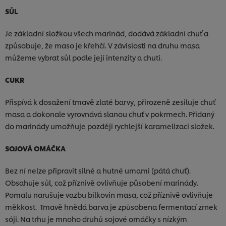
SŮL
Je základní složkou všech marinád, dodává základní chuť a
způsobuje, že maso je křehčí. V závislosti na druhu masa
můžeme vybrat sůl podle její intenzity a chuti.
CUKR
Přispívá k dosažení tmavě zlaté barvy, přirozeně zesiluje chuť
masa a dokonale vyrovnává slanou chuť v pokrmech. Přidaný
do marinády umožňuje později rychlejší karamelizaci složek.
SOJOVÁ OMÁČKA
Bez ní nelze připravit silné a hutné umami (pátá chuť).
Obsahuje sůl, což příznivě ovlivňuje působení marinády.
Pomalu narušuje vazbu bílkovin masa, což příznivě ovlivňuje
měkkost. Tmavě hnědá barva je způsobena fermentací zrnek
sóji. Na trhu je mnoho druhů sojové omáčky s nízkým