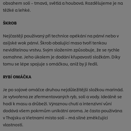
obsahem soli – tmavá, světlá a houbová. Rozdělujeme je na
těžké a lehké.
ŠKROB
Nejčastěji používaný při technice opékání na pánvi nebo v
asijské wok pánvi. Škrob obalující maso tvoří tenkou
neviditelnou vrstvu. Svým složením způsobuje, že se rychle
osmahne. Jeho úkolem je dodání křupavosti složkám. Díky
tomu se lépe spojuje s omáčkou, aniž by ji ředil.
RYBÍ OMÁČKA
Je po sojové omáčce druhou nejdůležitější složkou marinád.
Je vytvořena ze zfermentovaných ryb, soli a vody. Ideálně se
hodí k masu a drůbeži. Výraznou chutí a intenzivní vůní
dodává všem pokrmům unikátní aroma. Je často používána
v Thajsku a Vietnami místo soli – má silné změkčující
vlastnosti.