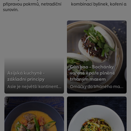
přípravou pokrmů, netradiční kombinací bylinek, koření a
surovin.
Gua bao – Bochánky
Asijská kuchyně -
vařené v páře plněné
základní principy
trhaným masem
Asie je největší kontinent s obrovskými kontrasty, které se promítají i v gastronomii. I přesto má několik důležitých zásad, na...
Omáčky do trhaného masa můžete dát víc, tehdy bude Gua bao ještě šťavnatější. Zeleninové přísady lze zpestřit přidáním libovoln...