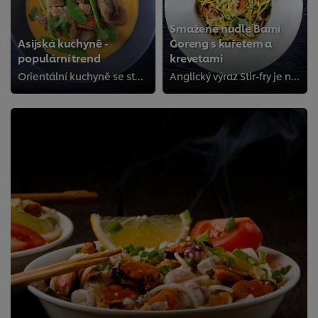
Smažené nudle Bami
Asijská kuchyně -
Goreng s kuřetem a
populární trend
krevetami
Orientální kuchyně se stává jedním ze silných a oblíbených trendů díky rostoucímu zájmu o cestování do Asie a touze zkoušet no...
Anglický výraz Stir-fry je název metody rychlého a krátkého smažení při vysoké teplotě, nejlépe ve wokpánvi. Na přípravu tohoto...