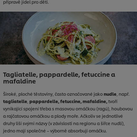
přípravě jídel pro děti.
Tagliatelle, pappardelle, fetuccine a
mafaldine
Široké, ploché těstoviny, často označované jako
nudle
, např.
tagliatelle
,
pappardelle, fetuccine, mafaldine,
tvoří
vynikající spojení třeba s masovou omáčkou (ragú), houbovou
a rajčatovou omáčkou a plody moře. Ačkoliv se jednotlivé
druhy liší svými názvy (v závislosti na regionu a šířce nudlí),
jedno mají společné – výborně absorbují omáčku.