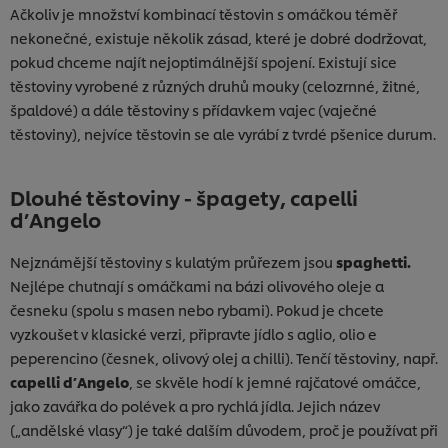
Ačkoliv je množství kombinací těstovin s omáčkou téměř
nekonečné, existuje několik zásad, které je dobré dodržovat,
pokud chceme najít nejoptimálnější spojení. Existují sice
těstoviny vyrobené z různých druhů mouky (celozrnné, žitné,
špaldové) a dále těstoviny s přídavkem vajec (vaječné
těstoviny), nejvíce těstovin se ale vyrábí z tvrdé pšenice durum.
Dlouhé těstoviny - špagety, capelli
d’Angelo
Nejznámější těstoviny s kulatým průřezem jsou
spaghetti.
Nejlépe chutnají s omáčkami na bázi olivového oleje a
česneku (spolu s masen nebo rybami). Pokud je chcete
vyzkoušet v klasické verzi, připravte jídlo s aglio, olio e
peperencino (česnek, olivový olej a chilli). Tenčí těstoviny, např.
capelli d’Angelo
, se skvěle hodí k jemné rajčatové omáčce,
jako zavářka do polévek a pro rychlá jídla. Jejich název
(„andělské vlasy“) je také dalším důvodem, proč je používat při