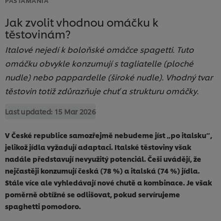
Jak zvolit vhodnou omáčku k
těstovinám?
Italové nejedí k boloňské omáčce spagetti. Tuto
omáčku obvykle konzumují s tagliatelle (ploché
nudle) nebo pappardelle (široké nudle). Vhodný tvar
těstovin totiž zdůrazňuje chuť a strukturu omáčky.
Last updated:
15 Mar 2026
V České republice samozřejmě nebudeme jíst „po italsku“,
jelikož jídla vyžadují adaptaci. Italské těstoviny však
nadále představují nevyužitý potenciál. Češi uvádějí, že
nejčastěji konzumují česká (78 %) a italská (74 %) jídla.
Stále více ale vyhledávají nové chutě a kombinace. Je však
poměrně obtížné se odlišovat, pokud servírujeme
spaghetti pomodoro.