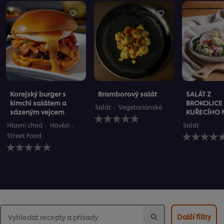
Korejský burger s
Bramborový salát
SALÁT Z
kimchi salátem a
BROKOLICE
Salát
Vegetariánské
sázeným vejcem
KUŘECÍHO 
Pro
tuto
Hlavní chod
Hovězí
Salát
recipe
Pro
Street Food
nebyla
tuto
Pro
odeslána
recipe
tuto
žádná
nebyla
recipe
hodnocení
odeslána
nebyla
žádná
odeslána
hodnocení
žádná
hodnocení
Další filtry