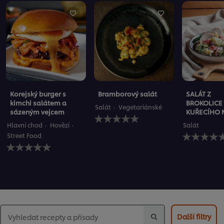
Korejský burger s
Bramborový salát
SALÁT Z
kimchi salátem a
BROKOLICE
Salát
Vegetariánské
sázeným vejcem
KUŘECÍHO 
Pro
tuto
Hlavní chod
Hovězí
Salát
recipe
Pro
Street Food
nebyla
tuto
Pro
odeslána
recipe
tuto
žádná
nebyla
recipe
hodnocení
odeslána
nebyla
žádná
odeslána
hodnocení
žádná
hodnocení
Další filtry