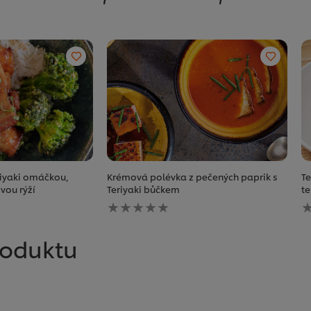
riyaki omáčkou,
Krémová polévka z pečených paprik s
Te
vou rýží
Teriyaki bůčkem
t
Pro
P
tuto
t
recipe
r
nebyla
n
roduktu
odeslána
o
žádná
ž
hodnocení
h