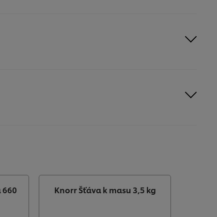
 660
Knorr Šťáva k masu 3,5 kg
Knorr 