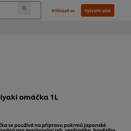
Přihlásit se
Vytvořit účet
riyaki omáčka 1L
čka se používá na přípravu pokrmů japonské
vhodná pro marinování ryb, vepřového, hovězího