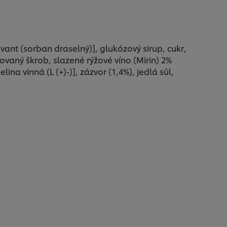
nt (sorban draselný)], glukózový sirup, cukr,
kovaný škrob, slazené rýžové víno (Mirin) 2%
ina vinná (L (+)-)], zázvor (1,4%), jedlá sůl,