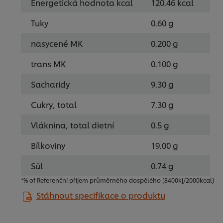
Energetická hodnota kcal
120.46 kcal
Tuky
0.60 g
nasycené MK
0.200 g
trans MK
0.100 g
Sacharidy
9.30 g
Cukry, total
7.30 g
Vláknina, total dietní
0.5 g
Bílkoviny
19.00 g
Sůl
0.74 g
*% of Referenční příjem průměrného dospělého (8400kj/2000kcal)
Stáhnout specifikace o produktu