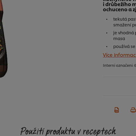
i drůbežího 
ochuceno a z
tekutá pas
smažení p
je vhodná 
masa
používá se
Více informac
Interní označení:
6
Použití produktu v receptech