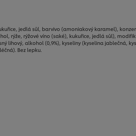
ice, jedlá sůl, barvivo (amoniakový karamel), konzerva
ol, rýže, rýžové víno (saké), kukuřice, jedlá sůl), modifi
ý lihový, alkohol (0,9%), kyseliny (kyselina jablečná, kysel
léčná). Bez lepku.