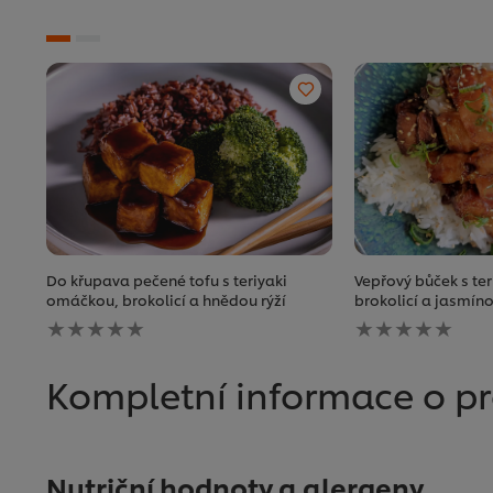
Do křupava pečené tofu s teriyaki
Vepřový bůček s te
omáčkou, brokolicí a hnědou rýží
brokolicí a jasmíno
Pro
Pro
tuto
tuto
recipe
recipe
nebyla
nebyla
Kompletní informace o p
odeslána
odeslána
žádná
žádná
hodnocení
hodnocení
Nutriční hodnoty a alergeny