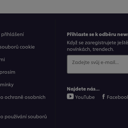
 přihlášení
Přihlaste se k odběru new
Když se zaregistrujete ješt
 souborů cookie
novínkách, trendech.
mi
Zadejte svůj e-mail...
 prosím
dmínky
Najdete nás...
o ochraně osobních
YouTube
Faceboo
o používání souborů