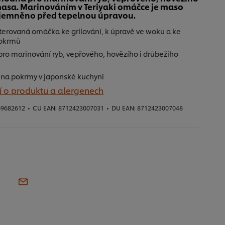
masa. Marinováním v Teriyaki omáčce je maso
jemněno před tepelnou úpravou.
terovaná omáčka ke grilování, k úpravě ve woku a ke
okrmů
pro marinování ryb, vepřového, hovězího i drůbežího
 na pokrmy v japonské kuchyni
í o produktu a alergenech
9682612
•
CU EAN:
8712423007031
•
DU EAN:
8712423007048