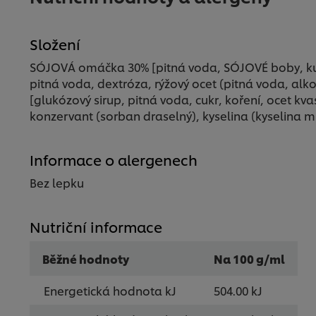
Složení
SÓJOVÁ omáčka 30% [pitná voda, SÓJOVÉ boby, kukuř
pitná voda, dextróza, rýžový ocet (pitná voda, alkoh
[glukózový sirup, pitná voda, cukr, koření, ocet kvasn
konzervant (sorban draselný), kyselina (kyselina m
Informace o alergenech
Bez lepku
Nutriční informace
Běžné hodnoty
Na 100 g/ml
Energetická hodnota kJ
504.00 kJ