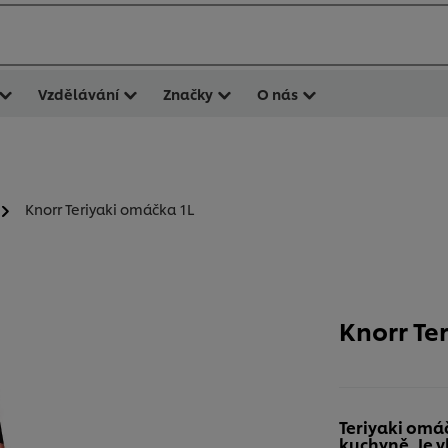
Vzdělávání
Značky
O nás
Knorr Teriyaki omáčka 1L
Knorr Te
Teriyaki omá
kuchyně. Je 