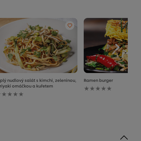
plý nudlový salát s kimchi, zeleninou,
Ramen burger
Pro
eriyaki omáčkou a kuřetem
ro
tuto
uto
recipe
ecipe
nebyla
ebyla
odeslána
deslána
žádná
ádná
hodnocení
odnocení