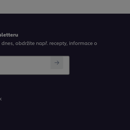
sletteru
ě dnes, obdržíte např. recepty, informace o
k